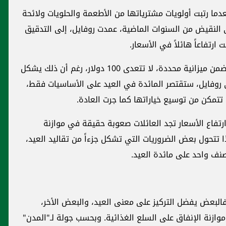
عدما رتبت أولويات مشترياتها من الأطعمة والحلويات ولائحة
ى النقيض من السنوات الماضية، عمدت روفايل، إلى التدقيق
ارتفاعاً هائلاً في الأسعار.
تقول لـ"المدن": حاولت تقدير ما يمكنني شراؤه ضمن ميزانية محددة، لا تتعدى 100 دولار، رغم أن ذلك يشكل
 روفايل، ستقتصر المائدة في العيد على الأساسيات فقط،
تتمكن من توسيع خياراتها كما جرت العادة.
تفاع الأسعار تجد العائلات صعوبة حقيقة في موازنة
لذا تتحول بعض الضروريات التي تشكل جزءاً من تقاليد العيد،
نف واحد على مائدة العيد.
فالبعض يفضل التركيز على معنى العيد، والبعض الأخر،
وازنة الإنفاق على السلع الغذائية. وبحسب جولة لـ"المدن"