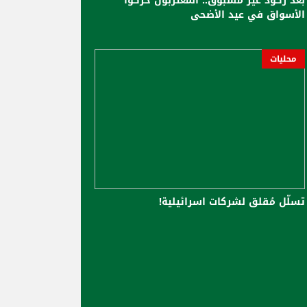
بعد ركود غير مسبوق.. المغتربون حرّكوا
الأسواق في عيد الأضحى
محليات
تسلّل مُقلق لشركات اسرائيلية!