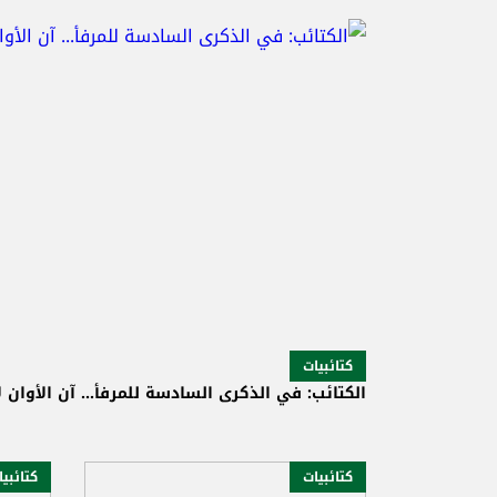
كتائبيات
الكتائب: في الذكرى السادسة للمرفأ... آن الأوان ل
كتائبيات
كتائبي