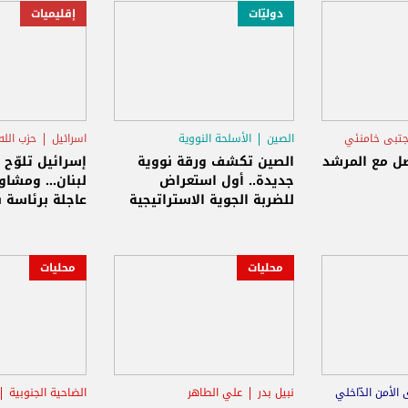
دوليّات
إقليميات
تبى خامنئي
الصين
الأسلحة النووية
اسرائيل
حزب الله
الصواريخ البالستية
صل مع المرشد
الصين تكشف ورقة نووية
إسرائيل تلوّح 
جديدة.. أول استعراض
لبنان... ومشاو
للضربة الجوية الاستراتيجية
عاجلة برئاسة ن
محليات
محليات
ى الأمن الدّاخلي
نبيل بدر
علي الطاهر
الضاحية الجنوبية