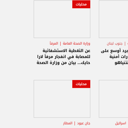
محليات
جنوب لبنان
وزارة الصحة العامة
المرفأ
برد أوسع على
عن التغطية الاستشفائية
رات أمنية
للمصابة في انفجار مرفأ لارا
تنياهو
حايك... بيان من وزارة الصحة
محليات
اسرائيل
جان عبود
المطار