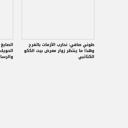
طوني صافي: نحارب الأزمات بالفرح
الصايغ
وهذا ما ينتظر زوار معرض بيت الككو
الحويك 
الكتائبي
والرسال