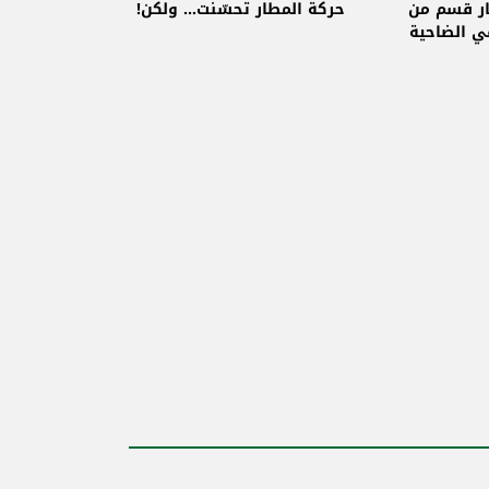
نقيب اصحاب مكاتب السفر والسياحة
يار قسم من
حركة المطار تحسّنت... ولكن!
 الضاحية