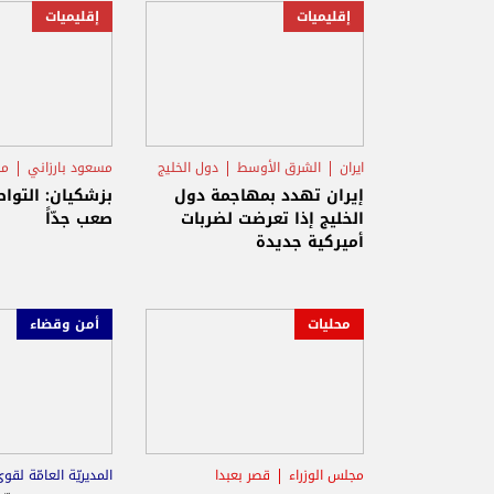
إقليميات
إقليميات
ايران
الشرق الأوسط
دول الخليج
مسعود بارزاني
مج
النظام الايراني
إيران تهدد بمهاجمة دول
بزشكيان: التوا
الخليج إذا تعرضت لضربات
صعب جدّاً
أميركية جديدة
محليات
أمن وقضاء
مجلس الوزراء
قصر بعبدا
المديريّة العامّة لقو