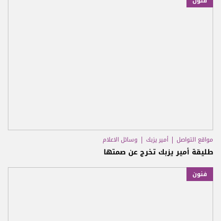
فنون
مواقع التواصل
أمير يزبك
وسائل الاعلام
طليقة أمير يزبك تخرج عن صمتها
فنون