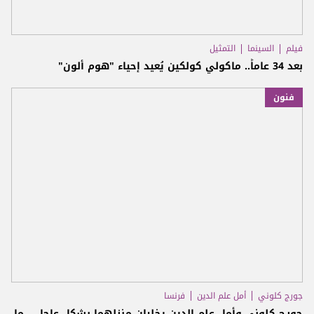
فيلم
السينما
التمثيل
بعد 34 عاماً.. ماكولي كولكين يُعيد إحياء "هوم ألون"
فنون
جورج كلوني
أمل علم الدين
فرنسا
جورج كلوني وأمل علم الدين يخليان منزلهما بشكلٍ عاجل… ما