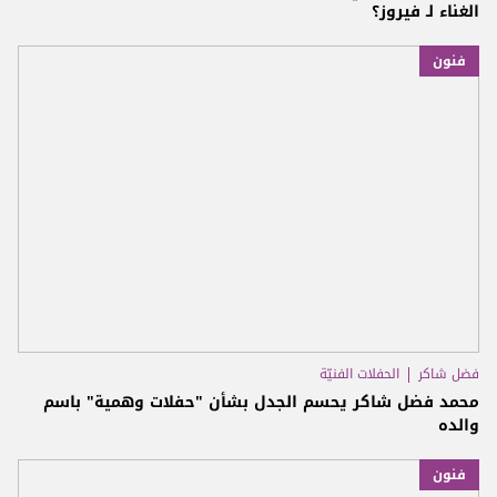
الغناء لـ فيروز؟
فنون
فضل شاكر
الحفلات الفنيّة
محمد فضل شاكر يحسم الجدل بشأن "حفلات وهمية" باسم
والده
فنون