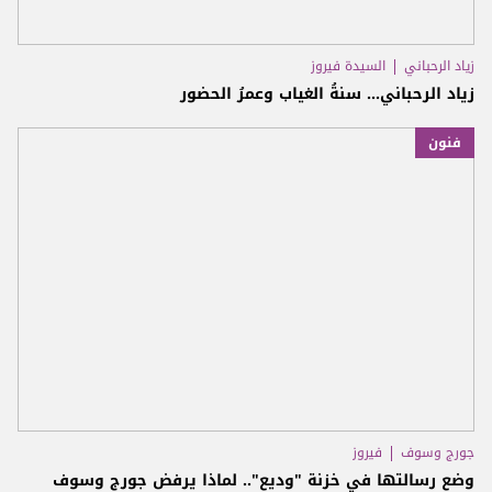
زياد الرحباني
السيدة فيروز
زياد الرحباني... سنةُ الغياب وعمرُ الحضور
فنون
جورج وسوف
فيروز
وضع رسالتها في خزنة "وديع".. لماذا يرفض جورج وسوف