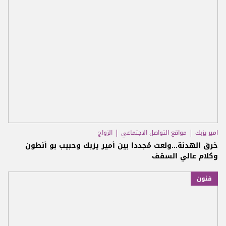
امير يزبك
مواقع التواصل الاجتماعي
الزواج
خرق الهدنة...ولعت مُجددا بين أمير يزبك وحبيب بو أنطون
وكلام عالي السقف
فنون