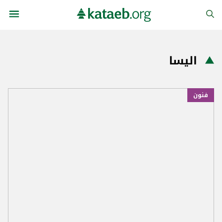
اليسا
فنون