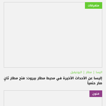
متفرقات
اليسا
مطار
اليونيفيل
إليسا عن الأحداث الأخيرة في محيط مطار بيروت: فتح مطار ثانٍ
صار حتمياً
فنون