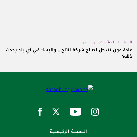
اليسا
القاضية غادة عون
يوتيوب
غادة عون تتدخل لصالح شركة انتاج... واليسا: في أي بلد يحدث
ذلك؟
الصفحة الرئيسية