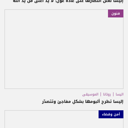
إليسا تعلن انتصارها على غادة عون: لا يد أعلى من يد الله
فنون
اليسا
روتانا
الموسيقى
إليسا تطرح ألبومها بشكلٍ مفاجئ وتتصدّر
أمن وقضاء