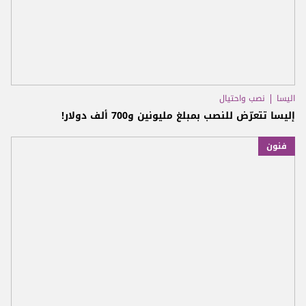
اليسا
نصب واحتيال
إليسا تتعرّض للنصب بمبلغ مليونين و700 ألف دولار!
فنون