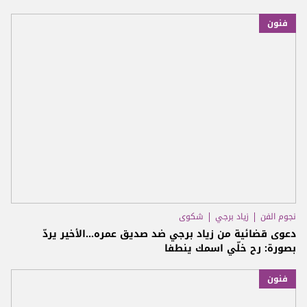
فنون
نجوم الفن
زياد برجي
شكوى
دعوى قضائية من زياد برجي ضد صديق عمره...الأخير يردّ
بصورة: رح خلّي اسمك ينطفا
فنون