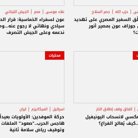
سى
حزب الله
حصر السلاح
علاء موسى
مصر
الجيش اللبناني
ّق السفير المصري على تهديد
عون لسفراء الخماسية: قرار الح
 جوزاف عون بمصير أنور
سيادي ونهائي لا رجوع عنه...و
ت؟
ندعمه وعلى الجيش التصرف
محليات
اتفاق وقف إطلاق النار
اسرائيل
الميكانيزم
ايران
اللبناني
لعكسي لانسحاب اليونيفيل
حركة الموفدين: الأولويات بعيداً
.كيف يُعالج الفراغ؟
هاجس الحرب.."صعود" الملفات ا
وتوقيف رياض سلامة ثانية