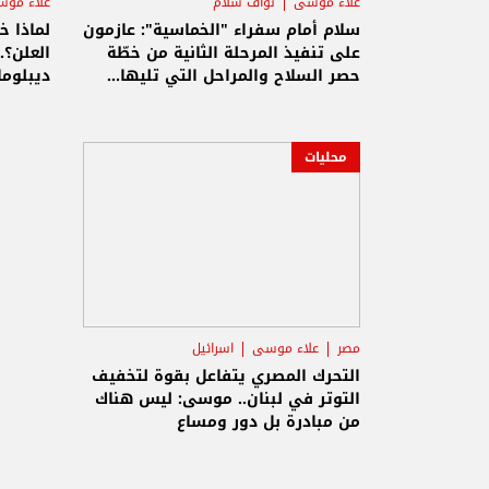
علاء موسى
نواف سلام
علاء مو
سلام أمام سفراء "الخماسية": عازمون
لماذا خ
على تنفيذ المرحلة الثانية من خطّة
العلن؟.
حصر السلاح والمراحل التي تليها...
ديبلوم
موسى: أكّدنا أنّنا إلى جانب الدولة
في كل الخطوات التي تتخذها
محليات
مصر
علاء موسى
اسرائيل
التحرك المصري يتفاعل بقوة لتخفيف
التوتر في لبنان.. موسى: ليس هناك
من مبادرة بل دور ومساع