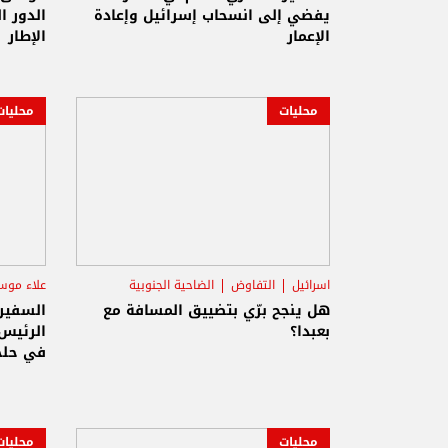
يفضي إلى انسحاب إسرائيل وإعادة
الدور ا
الإعمار
الإطار
محليات
محليات
اسرائيل
التفاوض
الضاحية الجنوبية
علاء مو
هل ينجح برّي بتضييق المسافة مع
السفير
بعبدا؟
الرئيس 
في حلحل
محليات
محليات