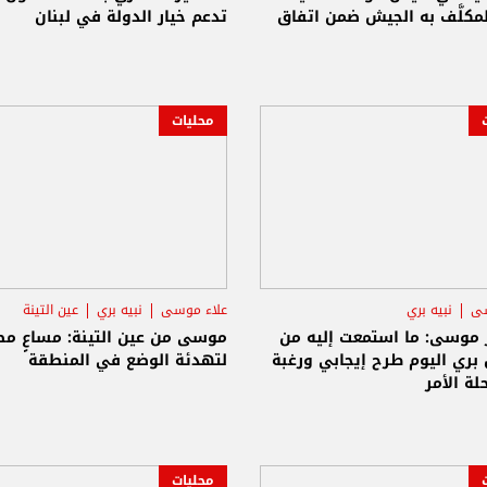
لمكلَّف به الجيش ضمن اتفاق
تدعم خيار الدولة في لبنان
محليات
سى
نبيه بري
علاء موسى
نبيه بري
عين التينة
 موسى: ما استمعت إليه من
موسى من عين التينة: مساعٍ مصر
بري اليوم طرح إيجابي ورغبة
لتهدئة الوضع في المنطقة
ة الأمر
محليات