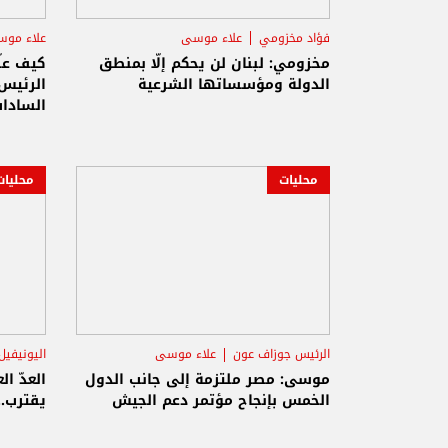
فؤاد مخزومي
علاء موسى
علاء مو
مخزومي: لبنان لن يحكم إلّا بمنطق
كيف عل
الدولة ومؤسساتها الشرعية
الرئيس
السادا
محليات
محليات
الرئيس جوزاف عون
علاء موسى
اليونيفيل
الجيش 
موسى: مصر ملتزمة إلى جانب الدول
العدّ ا
الخمس بإنجاح مؤتمر دعم الجيش
يقترب..