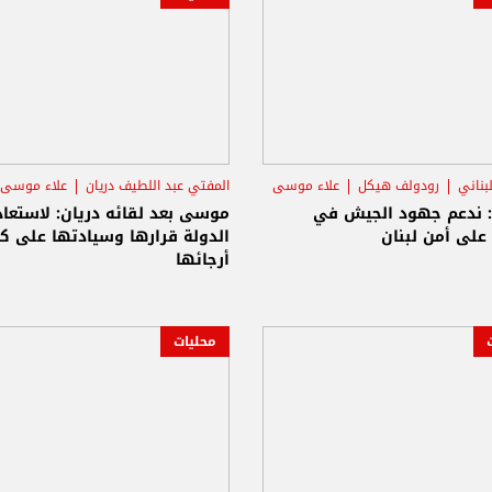
بناني
رودولف هيكل
علاء موسى
المفتي عبد اللطيف دريان
علاء موسى
ندعم جهود الجيش في
موسى بعد لقائه دريان: لاستعاد
على أمن لبنان
الدولة قرارها وسيادتها على ك
أرجائها
محليات