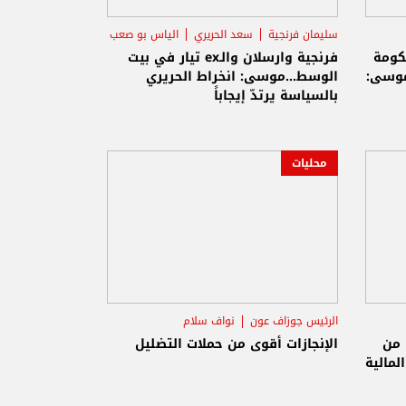
سليمان فرنجية
سعد الحريري
الياس بو صعب
كومة
فرنجية وارسلان والـex تيار في بيت
موسى:
الوسط...موسى: انخراط الحريري
بالسياسة يرتدّ إيجاباً
محليات
الرئيس جوزاف عون
نواف سلام
الفجوة المالية
 من
الإنجازات أقوى من حملات التضليل
لمالية