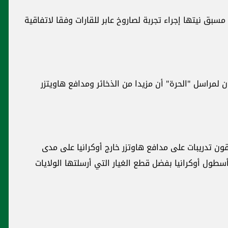
 لاتفاقية
ad
يتزر
دوليّات
 مدى
لولايات