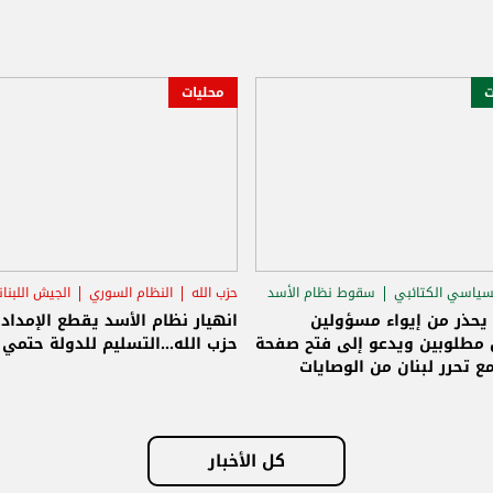
محليات
لسوري
الجيش اللبناني
سامي الجميّل
سقوط نظام الأسد
الاغتيالات
سد يقطع الإمداد عن
الجميّل: الوصايات انتهت ولبنان حر
ليم للدولة حتمي وإلا!
وسنبنيه على أسس جديدة وصافرة
الانطلاق تسليم سلاح حزب الله للدولة