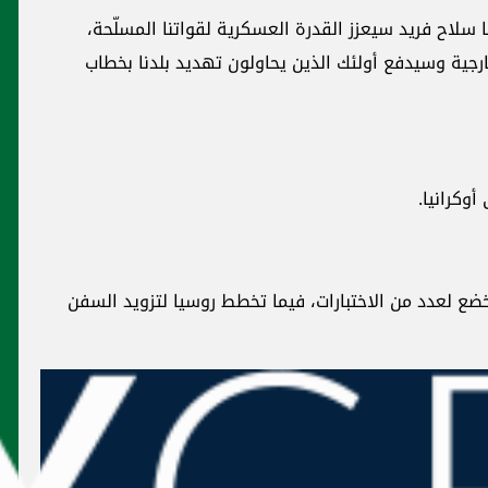
ّحة،
خطاب
 السفن