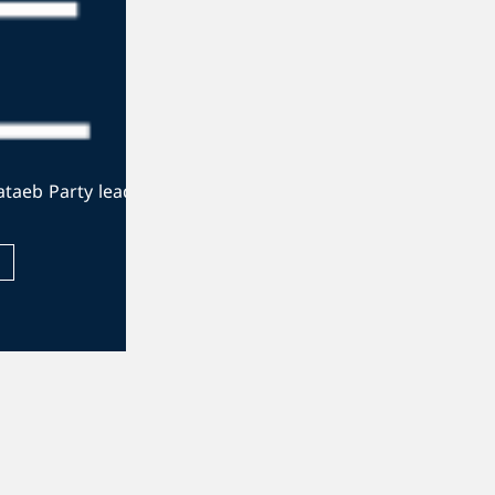
The official website of the Kataeb Party le
Visit Website
ad