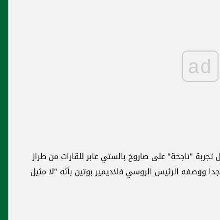
بايدن يخطر الكونغرس بتمديد حالة الطوارئ
الوطنية بشأن لبنان...ومشروع اميركي يطالب
الاتحاد الأوروبي بتصنيف الحزب منظمة
إرهابية
إقليميات
مقتل زعيم "داعش" في سوريا بضربة أميركية
ن طراز
ا مثيل