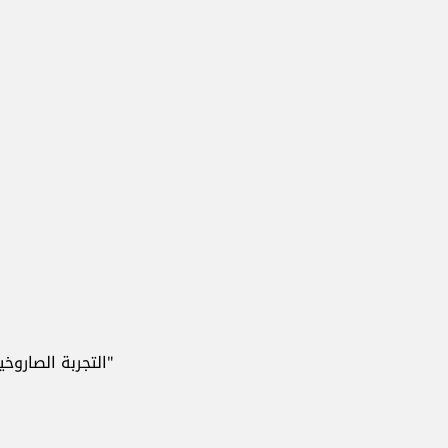
ad
التجربة الصاروخية الروسية روتينية ولم تكن مفاجئة للولايات المت