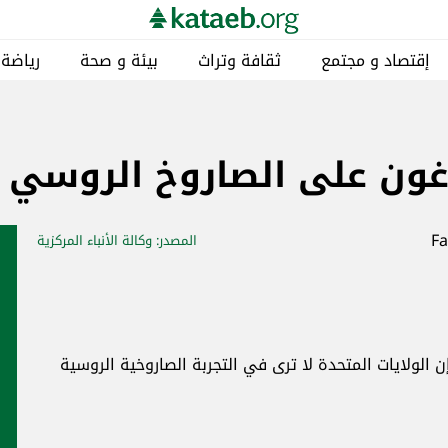
 صحة
رياضة
مناطق
خاص
كتائبيات
لروسي "سارمات"
لأنباء المركزية
أخبار ذات صلة
دوليّات
الروسية