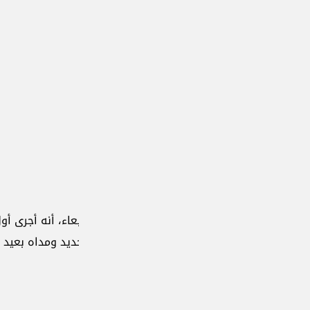
ad
اء، أنه أجرى أول تجربة "ناجحة" على صاروخ بالستي عابر للقارات م
د ومداه بعيد جدا ووصفه الرئيس الروسي فلاديمير بوتين بأنّه "ل