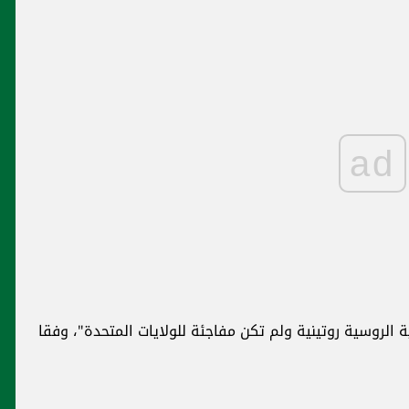
ad
غواصة نووية أميركية في بحر العرب
حدة"، وفقا
والبنتاغون يكشف مهمتها