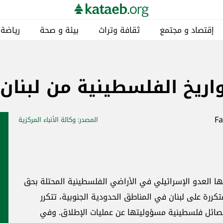
يئة و صحة
رياضة
مناطق
خاص
كتائبيات
من لبنان خطيرة!
 وكالة الأنباء المركزية
أخبار ذات صلة
مقالات
ية المحتلة بحق
بية، تتكرر
طلاق. وفي