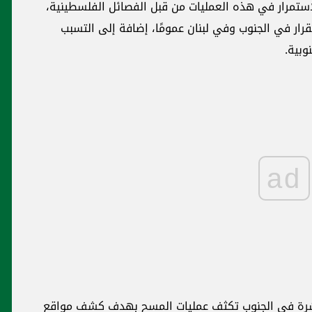
 الفلسطينية،
لى التسبب
ad
اتصالات لإبعاد حزب الله عن نار غزة وإشارات
حُسن نية سورية - إيرانية للسعودية
ف كشف مواقع