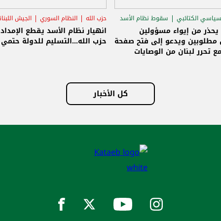
لنظام السوري
الجيش اللبناني
سامي الجميّل
سقوط نظام الأسد
الاغت
ام الأسد يقطع الإمداد عن
الجميّل: الوصايات انتهت ولبنان حر
..التسليم للدولة حتمي وإلا!
وسنبنيه على أسس جديدة وصافر
الانطلاق تسليم سلاح حزب الله للد