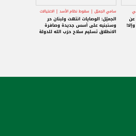
يالات
ة
ولة