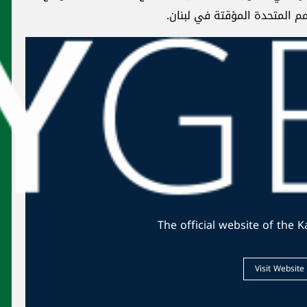
ad
محليات