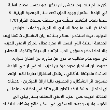
لكن ما لم ينته، وما يخشى ان يتكرر، هو بحسب مصادر اهلية
في البلدة استمرار وجود الحزب تحت ستار الجمعية البيئية، لا
سيما بعدما انكشف تسلّحه في منطقة عمليات القرار 1701
المفترض انها منزوعة السلاح، الا للجيش وقوات الطوارئ
الدولية، حيث استخدم السلاح بكثافة إبان الاشكال، كاشفا زيف
الجمعية البيئية التي ليست الا مجرد غطاء للمركز الامني للحزب،
والا لماذا حضر مسؤول الحزب اجتماع البلدية؟ وتتخوف المصادر
في ضوء عدم معالجة ما جرى من جذوره من امكان تكراره،
خصوصا ان استمرار وجود مركزين لحزب الله في اراضي البلدة،
العائدة ملكيتها للأهالي ، يشكل استفزازا صارخا لهم، ارتفع
منسوبه اثر الاشكال، والمطلوب تاليا ازالة المركزين ، لاجتثاث
اي احتمال لمشكلة قد تتطور الى فتنة في لحظة ما، علما ان
الحادثة اخرجت عمل الحزب الامني المغلف بستار بيئي الى
الضوء، وابرزت وجهه العسكري في شكل فاقع وشكلت ادانة له