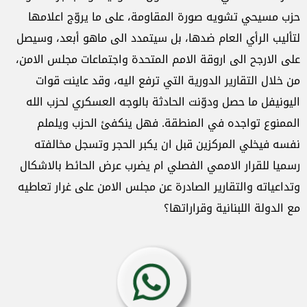
حزب مسيحي تشويه صورة المقاومة، على ما يروّج اعلامها
لتأليب الرأي العام ضدها، بل سيتمدد الى ماهو أبعد، وسيصل
على الارجح الى اروقة الامم المتحدة واجتماعات مجلس الامن،
من خلال التقارير الدورية التي ترفع اليه، وقد عاينت قوات
اليونيفل ما حصل ودوّنت الحادثة بالوجه العسكري لحزب الله
الممنوع تواجده في المنطقة. فهل ينكفئ الحزب ويلملم
نفسه فيخلي المركزين قبل ان يكبر الحجر وتسجل مخالفته
رسميا للقرار الاممي الفصلي ام يضرب عرض الحائط بالاشكال
وتداعياته والتقارير الصادرة عن مجلس الامن على غرار تعاطيه
مع الدولة اللبنانية وقراراتها؟