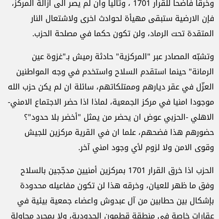
وخرقا فاضحا للقرار 1701 ، وتاليا وان لم يصر الى ازالة المركز،
فإن الارضية ستبقى مهيأة لحوادث اخرى ولاشتعال النار
المتقدة تحت الرماد، ولن تكون حكما في مصلحة الحزب.
وتشبّه المصادر عبر "المركزية" حادثة رميش بـ"غزوة عين
الرمانة" حينما استقدم السلاح واستخدم في وجه المواطنين
العزّل في عقر ديارهم وممتلكاتهم، سائلة ان لم يكن حزب الله
موجودا امنيا في مركز الجمعية، لماذا اذا حضر الاجتماع الامني-
الاهلي -الحزبي عوض ان يحضر من يمثل "أخضر بلا حدود"؟
حضورهم هذا فضحهم، علما ان في القرية مركزين للجيش
وقوى الامن ولا لزوم لأي وجود امني آخر.
الحزب اذا خرق القرار 1701 بمركزين أمنيين مدجّجين بالسلاح
وفق ما ظهر للعيان، وخرقه هذا لن تكون مفاعيله محدودة
بإشكال بين حطابين من آل عبدوش واعضاء جمعية بيئية في
عقارات خاصة في منطقة قطمون الحدودية، ولا بمجرد محاولة