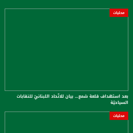
محليات
بعد استهداف قلعة شمع... بيان للاتّحاد اللبنانيّ للنقابات
السياحيّة
محليات