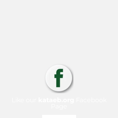
Like our
kataeb.org
Facebook
Page