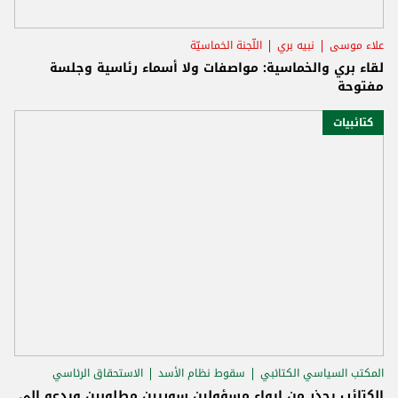
علاء موسى
نبيه بري
اللّجنة الخماسيّة
لقاء بري والخماسية: مواصفات ولا أسماء رئاسية وجلسة
مفتوحة
كتائبيات
المكتب السياسي الكتائبي
سقوط نظام الأسد
الاستحقاق الرئاسي
الكتائب يحذر من إيواء مسؤولين سوريين مطلوبين ويدعو إلى