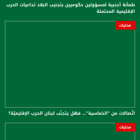
طمأنة أجنبية لمسؤولين حكوميين بتجنيب البلاد تداعيات الحرب
الإقليمية المحتملة
محليات
اتّصالات من "الخماسية"... فهل يتجنّب لبنان الحرب الإقليميّة؟
محليات