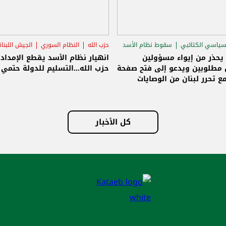
سياسي الكتائبي
سقوط نظام الأسد
حزب الله
النظام السوري
الجيش اللبنا
قاق الرئاسي
 يحذر من إيواء مسؤولين
انهيار نظام الأسد يقطع الإمداد
مطلوبين ويدعو إلى فتح صفحة
حزب الله...التسليم للدولة حتمي و
ع تحرر لبنان من الوصايات
لات
كل الأخبار