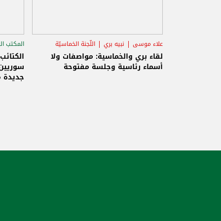
علاء موسى
نبيه بري
اللّجنة الخماسيّة
المكتب ال
الاستح
لقاء بري والخماسية: مواصفات ولا
الكتائب
أسماء رئاسية وجلسة مفتوحة
سوريين 
جديدة م
والاحتلا