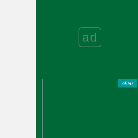
ad
دوليّات