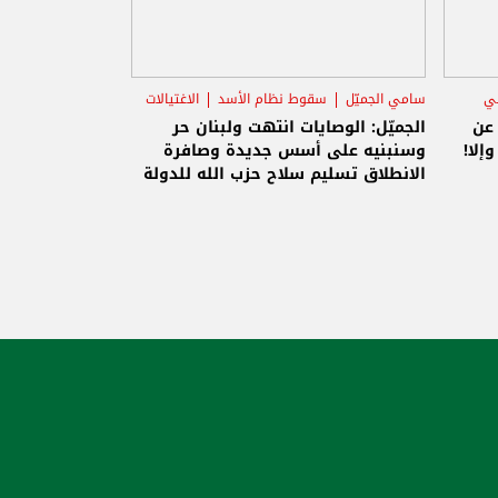
ني
سامي الجميّل
سقوط نظام الأسد
الاغتيالات
 عن
الجميّل: الوصايات انتهت ولبنان حر
إلا!
وسنبنيه على أسس جديدة وصافرة
الانطلاق تسليم سلاح حزب الله للدولة