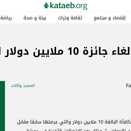
إقتصاد و مجتمع
ثقافة وتراث
بيئة و صحة
رياضة
الخارجية الأميركية: إلغاء جا
المصدر
: وكالات
علنت الخارجية الأميركية أن "واشنطن ستلغي المكافأة البالغة 10 ملايين دولار والتي عرضتها سابقا مقابل
ع "الجولاني"، وذلك بعد الاتصالات الأخيرة في دمشق،