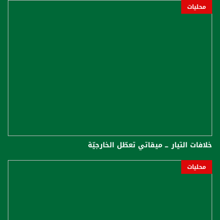
محليات
خلافات التيار ــ ميقاتي تعطّل الخارجيّة
محليات