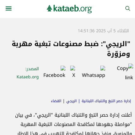
الثلاثاء 5 آب 2025 14:51:36
"الريجي": ضبط مصنوعات تبغية مهربة
ومزوّرة
المصدر
:
Kataeb.org
إدارة حصر التبغ والتنباك اللبنانية
الريجي
القضاء
أعلنت إدارة حصر التبغ والتنباك اللبنانية "الريجي"، في بيان
"مواصلة جهودها لمكافحة المصنوعات التبغية المهربة
والمزورة، ونفذ جهازها لمكافحة التهريب في هذا الإطار