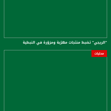
"الريجي" تضبط منتجات مهرّبة ومزوّرة في النبطية
محليات