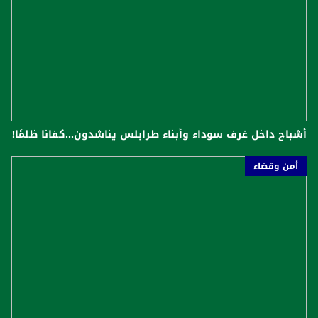
أشباح داخل غرف سوداء وأبناء طرابلس يناشدون...كفانا ظلمًا!
أمن وقضاء