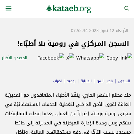
الأربعاء 12 تموز 2023 07:52:34
السجن المركزي في رومية بلا أطبّاء!
المصدر
: الأخبار
السجون
قوى الامن
الطبابة
روميه
اضراب
منذ مطلع الشهر الجاري، ينفّذ الأطباء المتعاقدون مع المديريّة
العامّة لقوى الأمن الداخلي لتغطية الخدمات الاستشفائيّة في
سجنَي رومية وزحلة، إضراباً عن العمل، بعدما وصلت المفاوضات
بينهم وبين وحدة الإدارة المركزيّة في المديريّة إلى حائط
مسدود بسبب التأخّر في دفع مستحقاتهم المالية، وتآكل