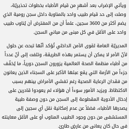
ويأتي الإضراب بعد أشهرٍ من قيام الأطباء بخطوات تحذيريّة،
وصلت إلى حد قيام طبيب واحد بالمناوبة داخل سجن رومية الذي
يضم أكثر من 3600 سجين، علماً أن من المفترض أن يُناوب طبيب
واحد على الأقل في كل مبنى من مباني السجن.
المديريّة العامة لقوى الأمن الداخلي تُؤكد أنّها تبحث عن حلول
لأنّ الأمر لا يمكن أن يستمر بهذه الطريقة، وتلفت إلى أنّ عدداً
من أطباء منظمة الصحة العالمية يزورون السجن دورياً، ما يُخفّف
جزءاً من الأزمة التي يقع عبئها الأكبر على السجناء الذين يعانون
من فقدان الرعاية الصحية رغم تفشي الأمراض بينهم بسبب
الاكتظاظ. ويزيد الأمور سوءاً أن هؤلاء لم يعودوا قادرين على
إدخال الأدوية المقطوعة إلى السجن من دون وصفة طبية
يصدرها الأطباء، فضلاً عن عدم إمكانية نقل أي سجين إلى
المستشفى من دون وجود الطبيب المناوب أو على الأقل معاينته
في حال كان يعاني من عارضٍ طارئ.