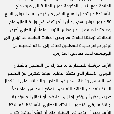
المانحة ومع رئيس الحكومة ووزير المالية إلى صرف منح
للأساتذة عبر تحويل المبلغ الباقي من قرض البنك الدولي البالغ
50 مليون دولار لهم، إلا أن الأمر تعقد في وزارة المال، ولم
يعد متاحاً صرفه إلا عبر مجلس النواب، علماً بأن الحلبي أجرى
اتصالات، تبعتها لقاءات مع بعض الجهات المانحة قد تؤدّي إلى
توفير حوافز جديدة للمعلمين تضاف إلى ما تم تحصيله من
اليونيسف لدعم صناديق المدارس.
الأزمة مرشّحة للانفجار ما لم يتدارك كل المعنيين بالقطاع
التربوي الأخطار التي تهدّد التعليم. فبعد شهرين من التعليم
في الرسمي وثلاثة أشهر في الخاص، والرهانات على استكمال
السنة بتعويض الفاقد التعليمي، توضع المدارس أمام تحدٍّ
جديد، يمكن أن يؤدّي إمّا إلى هلاكها أو تحمّل المسؤولية
لإنقاذ ما بقي. فتصويب التحرّك المطلبي للأساتذة رغم شدّة
الأزمة يجب أن يؤخذ في الاعتبار، ذلك أن تمنّع أساتذة كثر عن