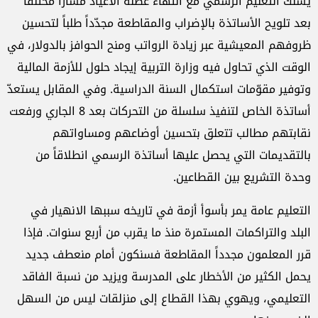
يسلك التعليم الرسمي مع انتهاء عطلة الأعياد مساراً مختلفاً
بعد تلويح الأساتذة بالإضراب والمقاطعة مجدّداً طلباً لتحسين
ظروفهم المعيشية عبر زيادة الرواتب ومنح الحوافز بالدولار، في
الوقت الذي تحاول فيه وزارة التربية إيجاد حلول للأزمة المالية
وتوفير مقوّمات استكمال السنة الدراسية. وفي المقابل يستعدّ
أساتذة الخاص لتنفيذ سلسلة من التحركات بعد 8 الجاري ورفعت
نقابتهم مطالب تتعلق بتحسين أوضاعهم ومساواتهم
بالتقديمات التي يحصل عليها أساتذة الرسمي انطلاقاً من
وحدة التشريع بين القطاعين.
التعليم عامة يمر بأسوأ أزمة في تاريخه سببها الانهيار في
البلد والتراكمات المستمرة منذ ما يقرب من أربع سنوات. فإذا
قرر المعلمون مجدداً المقاطعة فسنكون أمام منعطف جديد
يحمل الكثير من الأخطار على المدرسة ويزيد من نسبة الفاقد
التعليمي، ويهوي بهذا القطاع إلى منزلقات ليس من السهل