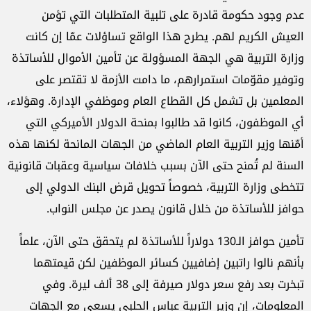
عدم وجود حكومة قادرة على تلبية المتطلبات التي تؤمن
العيش الكريم لهم. يطرح هذا الواقع تساؤلات عمّا إن كانت
وزارة التربية هي الجهة المسؤولة عن تأمين الأموال للأساتذة
وتوفير مقوّمات استمرارهم، ما دامت الأزمة لا تقتصر على
المعلمين بل تشمل كل القطاع العام وموظفي الإدارة. وهؤلاء،
أي الموظفون، كانوا قد طالبوا بمنحة الدولار الأميركي التي
أمّنها وزير التربية العام الماضي من الجهات المانحة لكنها هذه
السنة لم تُمنح حتى الآن بسبب خلافات سياسية وعقبات قانونية
تتخطى وزارة التربية، خصوصاً تحويل قرض البنك الدولي إلى
حوافز للأساتذة من خلال قانون يصدر عن مجلس النواب.
تأمين حوافز الـ130 دولاراً للأساتذة لم يتحقق حتى الآن، علماً
بأنهم نالوا راتبين إضافيين كسائر الموظفين لكن قيمتهما
تبخرت بعد رفع سعر دولار صيرفة إلى 38 ألف ليرة. وفي
المعلومات، إن وزير التربية عباس الحلبي يسعى مع الجهات