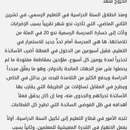
الخروج منها.
ومنذ انطلاق السنة الدراسية في التعليم الرسمي، في تشرين
الثاني الماضي، التي تأخرت نحو شهر تقريباً بسبب الإضرابات
وأدّت إلى خسارة المدرسة الرسمية نحو 20 في المئة من
تلامذتها، ها هي المدرسة أمام تحدٍّ جديد للاستمرار في
التعليم، فقبل أسبوعين من الدخول في العطلة أضرب الأساتذة
تحذيراً لمدة يومين كل أسبوع، ملوّحين بمقاطعة مفتوحة ما لم
يحصلوا على منح الجهات المانحة بالدولار، وهو ما يعلّق مجدداً
الدراسة ويدفع الكثير من التلامذة للبحث عن بدائل في الخاص،
ويطرح في المقابل تساؤلات عن الطريقة التي يقارب بها
الأساتذة تحركهم والجدوى منه، وما إن كان يحقق فعلاً
أهدافه في ظل الفوضى السائدة التي تطيح كل القطاعات.
تتجه الأمور في قطاع التعليم إلى تكبيل السنة الدراسية، أولاً
بفعل الانهيار في القدرة المعيشية للمعلمين، وثانياً بسبب