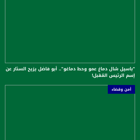
"باسيل شال دماغ عمو وحط دماغو".. أبو فاضل يزيح الستار عن
إسم الرئيس المُقبل!
أمن وقضاء