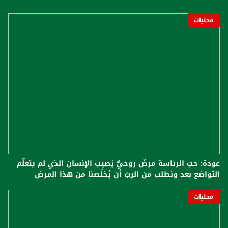
محليات
عودة: حبّ الرئاسة مرضٌ روحيٌّ يُصيب الإنسان الذي لم يتعلّم
التواضع بعد ونطلب من الربّ أن يُخلّصنا من هذا المرض
محليات