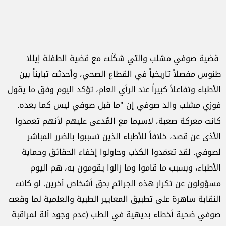
قضية صوفي مشلب والتي شكّلت مع قضية الطفلة إيللا
طنوس مفصلاً تاريخياً في القطاع الصحي، وأحدثت تبايناً بين
الأطباء وتفاعلاً كبيراً عند الرأي العام، تؤكد اليوم وفق ما يقول
فوزي مشلب والد صوفي إن "ما قبل صوفي ليس كما بعده.
كانت معركة صعبة، لاسيما مع المُدعى عليهم لأنهم تعمدوا
الأذى عن قصد، خلافاً للأطباء الذين تسببوا بالضرر المباشر
لصوفي. لقد تعمّدوا الكذب وحاولوا إخفاء الحقائق وحماية
الأطباء، وبسبب ما قاموا وما زالوا يقومون به، هم اليوم
مسؤولون عن تكرار هذه الجرائم بحق أشخاص آخرين. لو كانت
النقابة ساهرة على تطبيق المعايير الطبية والعلمية لما وقعت
صوفي ضحية أخطاء بديهية في الطب (عدم وجود آلة لمراقبة