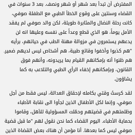
المفترض أن تبدأ بعد شهر أو شهر ونصف. بعد 3 سنوات في
القضاء وسنتين على وقوع الخطأ الطبي مع الطفلة صوفي،
كانت رحلة النضال والمثابرة طويلة، لكن والد صوفي لم يفقد
الأمل يوماً، هو الذي قطع وعداً على نفسه وعليها انه لن
يدعهم يستمرون في مزوالة مهنة الطب في حياتهم، برأيه
"هم كذبوا وأخفوا وقائع طبية، هم أشخاص ليس لديهم ضمير.
هم ظنوا أنه بإمكانهم القيام بما يريدونه، وأنهم فوق
القانون، وبإمكانهم إخفاء الرأي الطبي والتلاعب به كما
يشاؤون.
لقد كرستُ وقتي بكامله لإحقاق العدالة، ليس فقط من أجل
صوفي، وإنما لكل الأطفال الذين لجأوا الى نقابة الأطباء
وظلمتهم في قضيتهم وحمّلت المسؤولية للأهل، وقاموا
بحماية الأطباء. اليوم القضاء كما نحن نقول لهم "ما قبل قضية
صوفي ليس كما بعدها. أنا مؤمن أن هناك بعض القضاة الذين