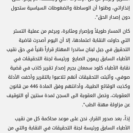
إنذاراتي، وظنوا أن الوساطة والضغوطات السياسية ستحول
دون إصدار الحق".
كان المسار طويلاً وبإصرار ومثابرة، وبرغم من عملية التستر
التي حاولت النقابة اعتمادها، إلا أن اليوم أصدرت قاضية
التحقيق في جبل لبنان ساندرا المهتار قراراً ظنياً في حق نقيب
الأطباء السابق ريمون الصايغ ورئيسة لجنة التحقيقات في
نقابة الأطباء كلود سمعان بجرم إصدار تقرير كاذب في قضية
صوفي، وأثبتت التحقيقات أنهم تلاعبوا بالتقرير وأخفت الأدلة
وكذبت الوقائع الطبية، وأدانتهم وفق المادة 446 من قانون
العقوبات، وتصل العقوبة الى السجن لمدة سنتين أو التوقيف
عن مزاولة مهنة الطب".
إذاً، بعد صدور القرار، نحن على موعد محاكمة كل من نقيب
الأطباء السابق ورئيسة لجنة التحقيقات في النقابة والتي من