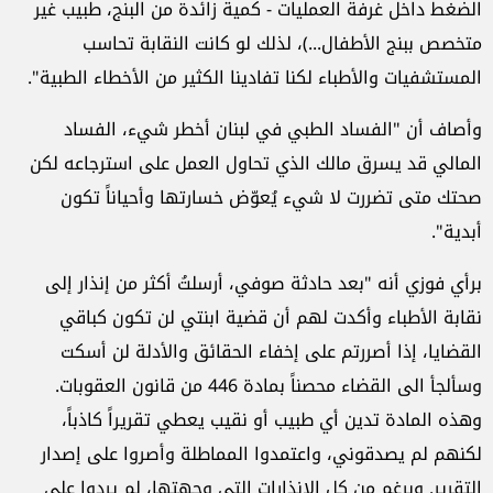
الضغط داخل غرفة العمليات - كمية زائدة من البنج، طبيب غير
متخصص ببنج الأطفال...)، لذلك لو كانت النقابة تحاسب
المستشفيات والأطباء لكنا تفادينا الكثير من الأخطاء الطبية".
وأصاف أن "الفساد الطبي في لبنان أخطر شيء، الفساد
المالي قد يسرق مالك الذي تحاول العمل على استرجاعه لكن
صحتك متى تضررت لا شيء يُعوّض خسارتها وأحياناً تكون
أبدية".
برأي فوزي أنه "بعد حادثة صوفي، أرسلتُ أكثر من إنذار إلى
نقابة الأطباء وأكدت لهم أن قضية ابنتي لن تكون كباقي
القضايا، إذا أصررتم على إخفاء الحقائق والأدلة لن أسكت
وسألجأ الى القضاء محصناً بمادة 446 من قانون العقوبات.
وهذه المادة تدين أي طبيب أو نقيب يعطي تقريراً كاذباً،
لكنهم لم يصدقوني، واعتمدوا المماطلة وأصروا على إصدار
التقرير. وبرغم من كل الإنذارات التي وجهتها، لم يردوا على