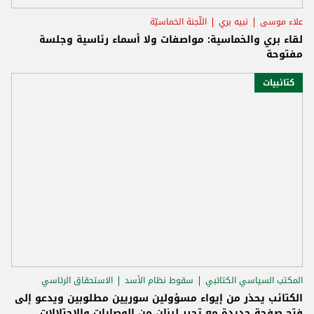
علاء موسى
نبيه بري
اللّجنة الخماسيّة
لقاء بري والخماسية: مواصفات ولا أسماء رئاسية وجلسة
مفتوحة
كتائبيات
المكتب السياسي الكتائبي
سقوط نظام الأسد
الاستحقاق الرئاسي
الكتائب يحذر من إيواء مسؤولين سوريين مطلوبين ويدعو إلى
فتح صفحة جديدة مع تحرر لبنان من الوصايات والاحتلالات