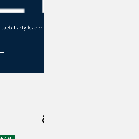
The official website of the Kataeb Party leader
Visit Website
ad
كتائبيات
محليات