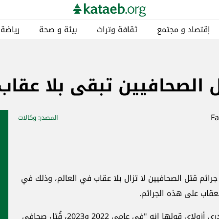
ة و صحة
رياضة
مناطق
خاص
كتائبيات
لا عقاب إلى حد كبير
المصدر
: وكالات
أخبار ذات صلة
محليات
عالم، وذلك في
ونقل التقرير عن المديرة العامة لـ"اليونسكو" أودري أزولاي قولها إنه "في عامي 2022 و2023، قُتل صحافي