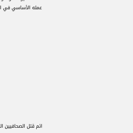
ه عمله الأساسي في البحث عن الحقيقة. في معظم الحالات، لن يُحاس
ad
وذكر التقرير أن 85% من جرائم قتل الصحاف