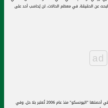
َب أحد على
ad
النصاب يفجّر جلسة مجلس النواب بعد تثبيت
الانتخابات في 27 آذار... بري للتيار: "بدكن
انتخابات أو لا؟ قولوا بصراحة"
يين التي أحصتها "اليونسكو" منذ عام 2006 تُعتبر بلا حل. وفي