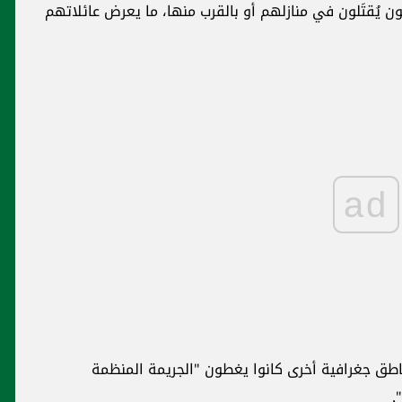
عرض عائلاتهم
الانتخابات والكوتا على جدول اعمال الجلسة
غدأً
محليات
تدابير سير تزامناً مع جلسة مجلس النواب في
الأونيسكو
منظمة