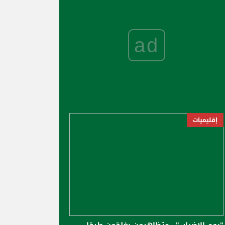
ad
إقليميات