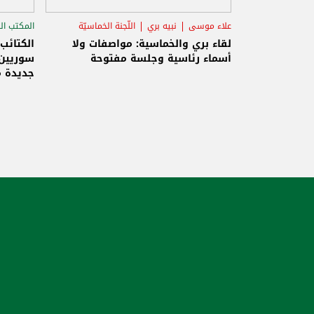
علاء موسى
نبيه بري
اللّجنة الخماسيّة
المكتب ال
الاستح
لقاء بري والخماسية: مواصفات ولا
الكتائب
أسماء رئاسية وجلسة مفتوحة
سوريين 
جديدة م
والاحتلا