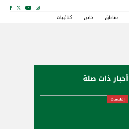
مناطق
خاص
كتائبيات
أخبار ذات صلة
إقليميات