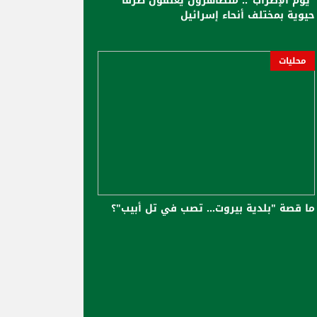
"يوم الإضراب".. متظاهرون يغلقون طرقا
حيوية بمختلف أنحاء إسرائيل
محليات
ما قصة "بلدية بيروت... تصب في تل أبيب"؟