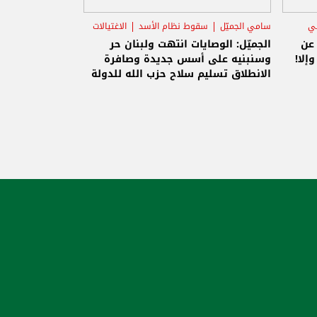
ني
سامي الجميّل
سقوط نظام الأسد
الاغتيالات
 عن
الجميّل: الوصايات انتهت ولبنان حر
إلا!
وسنبنيه على أسس جديدة وصافرة
الانطلاق تسليم سلاح حزب الله للدولة