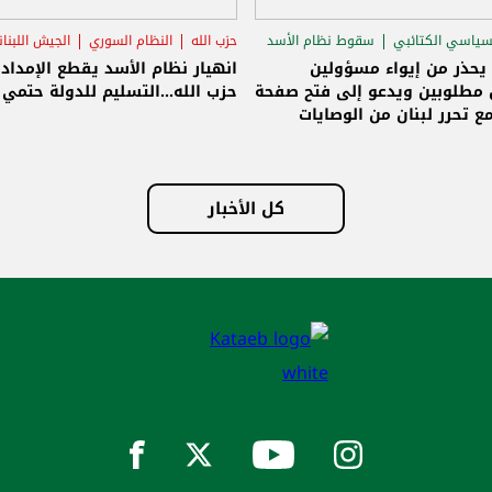
سياسي الكتائبي
سقوط نظام الأسد
حزب الله
النظام السوري
الجيش اللبنا
قاق الرئاسي
 يحذر من إيواء مسؤولين
انهيار نظام الأسد يقطع الإمداد
مطلوبين ويدعو إلى فتح صفحة
حزب الله...التسليم للدولة حتمي و
ع تحرر لبنان من الوصايات
لات
كل الأخبار