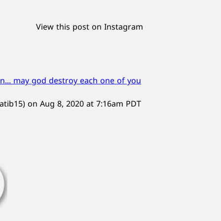
View this post on Instagram
n... may god destroy each one of you
atib15) on
Aug 8, 2020 at 7:16am PDT