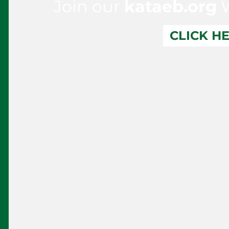
Join our
kataeb.org
W
CLICK H