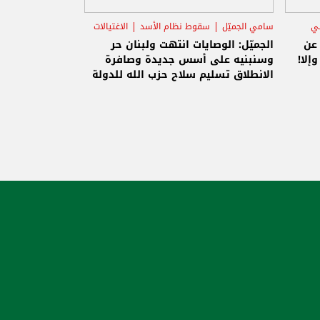
ني
سامي الجميّل
سقوط نظام الأسد
الاغتيالات
 عن
الجميّل: الوصايات انتهت ولبنان حر
إلا!
وسنبنيه على أسس جديدة وصافرة
الانطلاق تسليم سلاح حزب الله للدولة