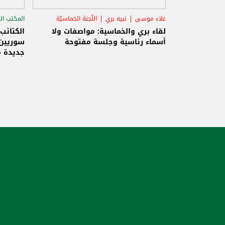
علاء موسى
نبيه بري
اللّجنة الخماسيّة
المكتب ال
الاستح
لقاء بري والخماسية: مواصفات ولا
الكتائب
أسماء رئاسية وجلسة مفتوحة
سوريين 
جديدة م
والاحتلا