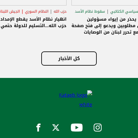
سياسي الكتائبي
سقوط نظام الأسد
حزب الله
النظام السوري
الجيش اللبنا
قاق الرئاسي
 يحذر من إيواء مسؤولين
انهيار نظام الأسد يقطع الإمداد
مطلوبين ويدعو إلى فتح صفحة
حزب الله...التسليم للدولة حتمي و
ع تحرر لبنان من الوصايات
لات
كل الأخبار