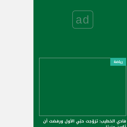
ad
رياضة
فادي الخطيب: تزوّجت حبّي الأول ورفضت أن