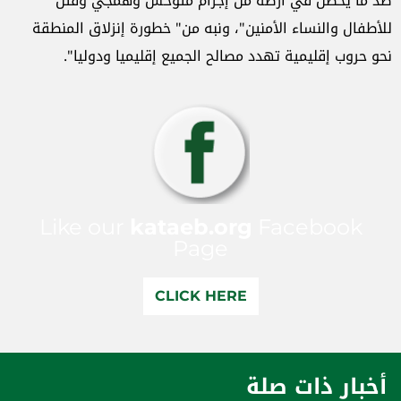
ضد ما يحصل في أرضه من إجرام متوحش وهمجي وقتل
للأطفال والنساء الأمنين"، ونبه من" خطورة إنزلاق المنطقة
نحو حروب إقليمية تهدد مصالح الجميع إقليميا ودوليا".
Like our
kataeb.org
Facebook
Page
CLICK HERE
أخبار ذات صلة