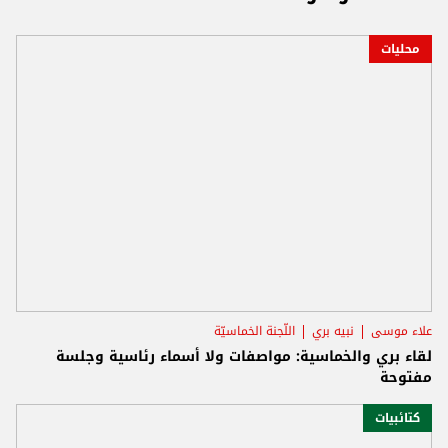
محليات
علاء موسى
نبيه بري
اللّجنة الخماسيّة
لقاء بري والخماسية: مواصفات ولا أسماء رئاسية وجلسة
مفتوحة
كتائبيات