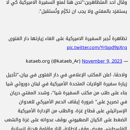
وقال احد المتظاهربن:"نحن هنا لمنع السفيرة الاميركية كي لا
يستفرَد بالمفتي ولا يجب ان تكرَّم وتُستقبل".
تظاهرة تُجبر السفيرة الاميركية على الغاء زيارتها دار الفتوى
pic.twitter.com/Yrbpd9pXrq
November 9, 2023
— kataeb.org (@kataeb_Ar)
ولاحقا، اعلن المكتب الإعلامي في دار الفتوى في بيان،"تأجيل
زيارة سفيرة الولايات المتحدة الأميركية في لبنان دوروثي شيا
بناء على طلب من مكتب السفيرة شيا"، وشدد المفتي دريان
في تصريح على" ضرورة إيقاف الدعم الأميركي للعدوان
الإسرائيلي على قطاع غزة، والطلب من الإدارة الأميركية
الضغط على الكيان الصهيوني بوقف عدوانه على غزة والشعب
الفلسطيني وفرض وقف لإطلاق النار وإقامة هدنة إنسانية