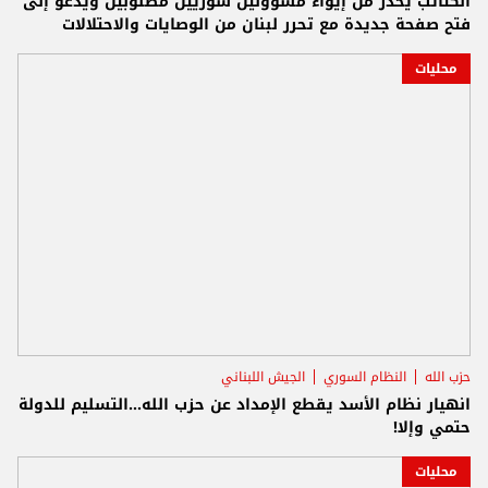
الكتائب يحذر من إيواء مسؤولين سوريين مطلوبين ويدعو إلى
فتح صفحة جديدة مع تحرر لبنان من الوصايات والاحتلالات
محليات
حزب الله
النظام السوري
الجيش اللبناني
انهيار نظام الأسد يقطع الإمداد عن حزب الله...التسليم للدولة
حتمي وإلا!
محليات