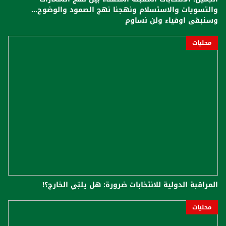
والتسويات والاستسلام ونهجنا نهج الصمود والوضوح...
وسنبقى اوفياء ولن نساوم
محليات
المراقبة الدولية للانتخابات ضرورة: هل يلبّي الخارج؟!
محليات