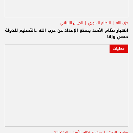
حزب الله
النظام السوري
الجيش اللبناني
انهيار نظام الأسد يقطع الإمداد عن حزب الله...التسليم للدولة
حتمي وإلا!
محليات
سامي الجميّل
سقوط نظام الأسد
الاغتيالات