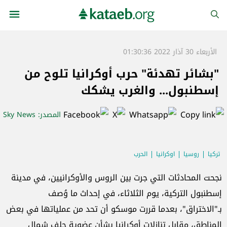
الأربعاء 30 آذار 2022 01:30:36
"بشائر تهدئة" حرب أوكرانيا تلوح من
إسطنبول... والغرب يشكك
المصدر
: Sky News
تركيا
روسيا
اوكرانيا
الحرب
نجحت المحادثات التي جرت بين الروس والأوكرانيين، في مدينة
إسطنبول التركية، يوم الثلاثاء، في إحداث ما وُصف
بـ"الاختراق"، بعدما قررت موسكو أن تحد من عملياتها في بعض
المناطق، مقابل تنازلات أوكرانيا بشأن عضوية حلف شمال