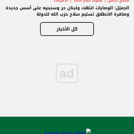
سامي الجميّل
سقوط نظام الأسد
الاغتيالات
الجميّل: الوصايات انتهت ولبنان حر وسنبنيه على أسس جديدة
وصافرة الانطلاق تسليم سلاح حزب الله للدولة
كل الأخبار
ad