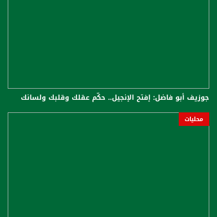
جوزيف أبو فاضل: إفتح الإنجيل.. حكّم عقلك وقلبك ولسانك
محليات