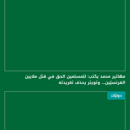
مهاتير محمد يكتب: للمسلمين الحق في قتل ملايين
الفرنسيّين... وتويتر يحذف تغريدته
دوليّات