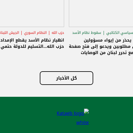
سياسي الكتائبي
سقوط نظام الأسد
حزب الله
النظام السوري
الجيش اللبنا
قاق الرئاسي
 يحذر من إيواء مسؤولين
انهيار نظام الأسد يقطع الإمداد
مطلوبين ويدعو إلى فتح صفحة
حزب الله...التسليم للدولة حتمي و
ع تحرر لبنان من الوصايات
لات
كل الأخبار