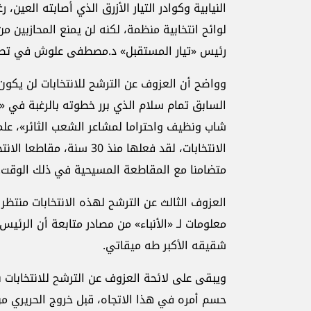
النيابية وكوادر التيار الأزرق الذي أصابته العين، 
لوائح انتخابية منظمة، لكنه لن يمنع المحازبين من
رئيس «تيار المستقبل» د.مصطفى علوش في تصريح 
وواضح أن العزوف عن الترشح للانتخابات لن يكون
السابق تمام سلام الذي برر خطوته بالرغبة في 
شاب ونظيف واحتراما لمشاعر الشعب الثائر»، عل
الانتخابات، لقد فعلها منذ 
متضامنا مع المقاطعة المسيحية في ذلك الوقت.
العزوف الثالث عن الترشح لهذه الانتخابات منتظ
معلومات لـ «الأنباء» من مصادر متابعة أن الرئيس
شقيقه الأكبر طه ميقاتي.
ويبقى على لائحة العزوف عن الترشح للانتخابات ن
حسم أمره في هذا الاتجاه، قبل خروج الحريري من ا