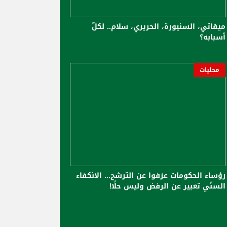
ميقاتي، السنيورة، الحريري، سلام.. لكلّ
أسبابه؟
محليات
رؤساء الحكومات عزفوا عن الترشح... الانكفاء
السنّي تعبير عن الرفض وليس حلًا!