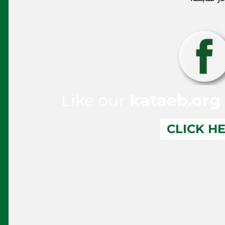
Like our
kataeb.org
CLICK H