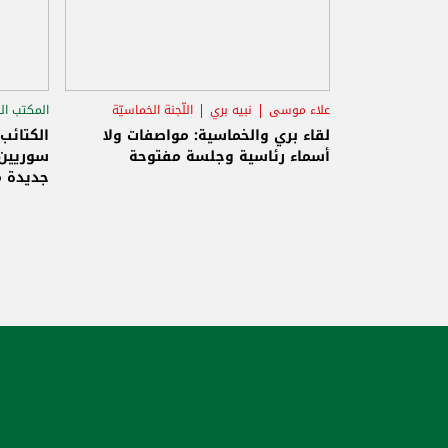
علاء موسى
نبيه بري
اللّجنة الخماسيّة
المكتب ال
الاستح
لقاء بري والخماسية: مواصفات ولا
الكتائب
أسماء رئاسية وجلسة مفتوحة
سوريين 
جديدة م
والاحتلا