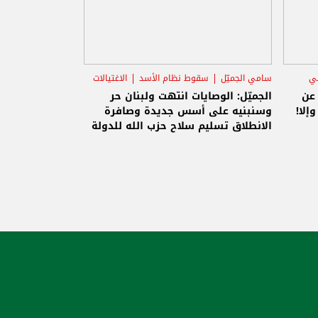
ني
سامي الجميّل
سقوط نظام الأسد
الاغتيالات
 عن
الجميّل: الوصايات انتهت ولبنان حر
إلا!
وسنبنيه على أسس جديدة وصافرة
الانطلاق تسليم سلاح حزب الله للدولة