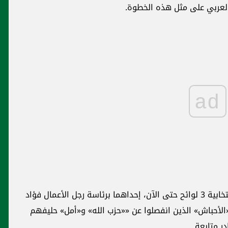
العربي على مثل هذه الخطوة.
ad
وتتقاسم الدائرتان الثانية والثالثة في بيروت الانتخابية 3 لوائح حتى الآن، إحداهما برئاسة رجل الأعمال فؤاد
الأحباش» الذين انفصلوا عن ««حزب الله» و«أمل» حليفهم
ر متابعة.