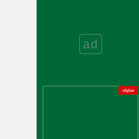
ad
محليات