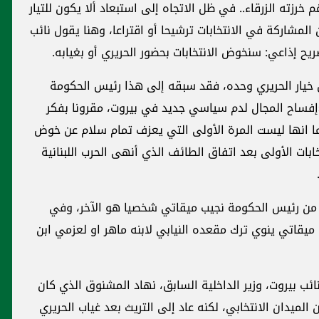
رغم خرزته الزرقاء.. في ظل الاتجاه إلى استبعاد ألا يكون للتيار
 المشاركة في الانتخابات ترشيحا أو اقتراعا، وهنا يقول نائب
إذاعي: سنخوض الانتخابات بحضور الحريري أو بغيابه.
 خيار الحريري وحده، فقد سبقه إلى هذا رئيس الحكومة
«إفساح المجال لدم سياسي جديد في بيروت، مقرونا بفكر
ما انها ليست المرة الأولى التي يعزف تمام سلام عن خوض
30 سنة، مقاطعا الانتخابات الأولى بعد اتفاق الطائف الذي أنهى الحرب اللبنانية
ر من رئيس الحكومة نجيب ميقاتي شخصيا هو الآخر، وفي
 ميقاتي ينوي ترك مقعده النيابي لابنه ماهر او لعزمي ابن
ائب بيروت، وزير الداخلية السابق، نهاد المشنوق الذي كان
لميدان الانتخابي، لكنه عاد إلى التريث بعد غياب الحريري