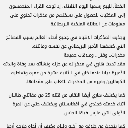
الخطأ، للبيع رسميا اليوم الثلاثاء، إذ توجه القراء المتحمسون
إلى المكتبات للحصول على نسختهم من مذكرات تحتوي على
معلومات عن العائلة الملكية البريطانية.
وجذبت المذكرات الانتباه في جميع أنحاء العالم بسبب الفضائح
التي كشفها الأمير البريطاني عن نفسه وعائلته.
مخدرات.. وقتل.. وعلاقات حميمة
فقد تحدث هاري في مذكراته عن حزنه ونشأته بعد وفاة والدته
الأميرة ديانا عندما كان في الثانية عشرة من عمره وتعاطيه
الكوكايين وغيره من المخدرات للتغلب على فقدانها.
كما يكشف هاري أيضا النقاب عن قتله 25 من مقاتلي طالبان
أثناء خدمته كجندي في أفغانستان ويكشف حتى عن المرة
الأولى التي مارس فيها الجنس.
كما يتحدث عن خلافه مع أخيه وليام وكيف أن أخاه طرحه أرضا