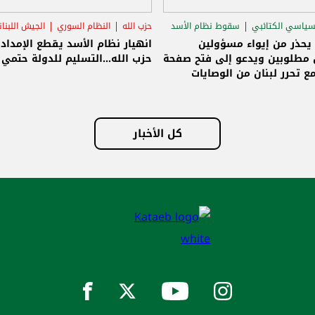
سياسي الكتائبي
سقوط نظام الأسد
حزب الله
النظام السوري
الجيش اللبنا
قاق الرئاسي
 يحذر من إيواء مسؤولين
انهيار نظام الأسد يقطع الإمداد
مطلوبين ويدعو إلى فتح صفحة
حزب الله...التسليم للدولة حتمي و
ع تحرر لبنان من الوصايات
لات
كل الأخبار