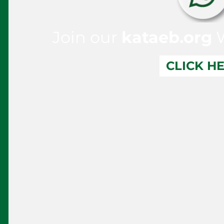
Join our
kataeb.org
W
CLICK H