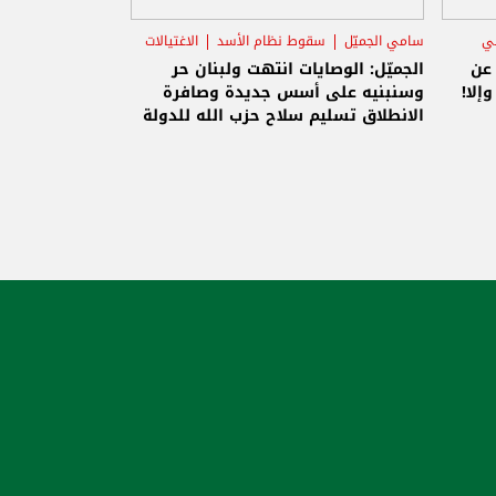
ني
سامي الجميّل
سقوط نظام الأسد
الاغتيالات
 عن
الجميّل: الوصايات انتهت ولبنان حر
إلا!
وسنبنيه على أسس جديدة وصافرة
الانطلاق تسليم سلاح حزب الله للدولة