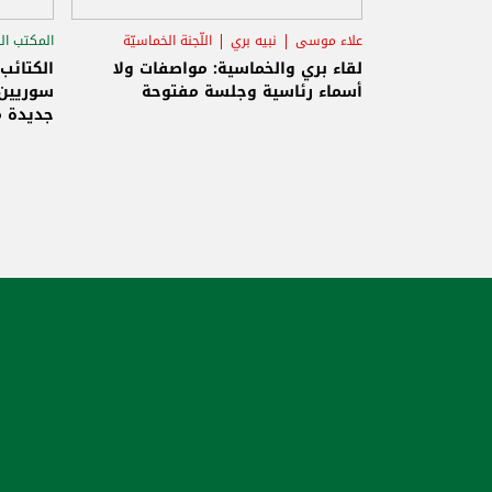
علاء موسى
نبيه بري
اللّجنة الخماسيّة
المكتب ال
الاستح
لقاء بري والخماسية: مواصفات ولا
الكتائب
أسماء رئاسية وجلسة مفتوحة
سوريين 
جديدة م
والاحتلا