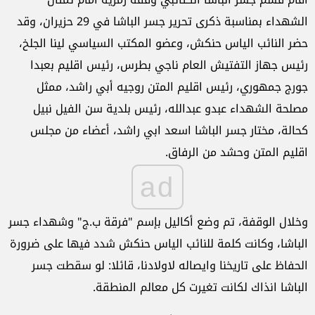
الشهداء بمناسبة ذكرى تحرير جسر الباشا في 29 حزيران، وقد
حضر النائب الياس حنكش، وعضو المكتب السياسي لينا الجلخ،
رئيس جهاز التفتيش العام ناجي بطرس، رئيس اقليم بعبدا
جورج جمهوري، رئيس اقليم المتن روجيه أبي راشد، ممثل
مصلحة الشهداء عبدو عبدالله، رئيس بلدية سن الفيل نبيل
كحالة، مختار جسر الباشا اسعد ابي راشد، أعضاء من مجلس
اقليم المتن وحشد من الرفاق.
ad
وخلال الوقفة، تم وضع أكاليل بإسم "فرقة ب.ج" وشهداء جسر
الباشا، وكانت كلمة للنائب الياس حنكش شدد فيها على ضرورة
الحفاظ على تاريخنا وايصاله لاولادنا، قائلا: لو سقطت جسر
الباشا انذاك لكانت تغيرت كل معالم المنطقة.