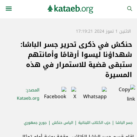
الاثنين 1 تموز 2024 17:19:21
حنكش في ذكرى تحرير جسر الباشا:
شهداؤنا ليسوا أرقامًا وأمانتهم
ستبقى قضية للاستمرار في هذه
المسيرة
المصدر
:
Kataeb.org
جسر الباشا
حزب الكتائب اللبنانية
الياس حنكش
جورج جمهوري
اقليم بعبدا الكتائبي
اقام قسم جسر الباشا الكتائبي وقفة رمزية أمام تمثال