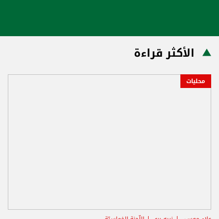
الأكثر قراءة
محليات
علاء موسى
نبيه بري
اللّجنة الخماسيّة