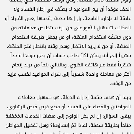
الحظ. مؤكداً أن بيع المواعيد لا يصنّف في إطار الفساد ولا
علاقة له بإدارة النافعة، بل إنها خدمة يقدمها بعض الأفراد أو
المكاتب لتسهيل الأمور على من يرغب بتخليص معاملاته من
دون مشقّة استخدام المنصّة، أو من يجهل طريقة استخدام
المنصّة، أو من لا يريد الانتظار وهدر وقته بانتظار فتح المنصّة.
مشيراً إلى أنه يمكن لكلّ صاحب حساب أن يحجز موعداً واحداً
شهرياً فقط عبر هاتفه الخلوي، وبالتالي يلجأ من يريد إتمام
أكثر من معاملة واحدة شهرياً إلى شراء المواعيد لكسب مزيد
من الوقت.
وبما أن هدف مكننة إدارات الدولة، هو تسهيل معاملات
المواطنين والقضاء على الفساد أو قطع فرص قبض الرشاوى،
يبقى السؤال: إن لم يكن الولوج إلى منصّات الخدمات المُمَكننة
متاحاً بطريقة سهلة، لماذا تمّ إنشاؤها؟ وهل تفضيل المواطن