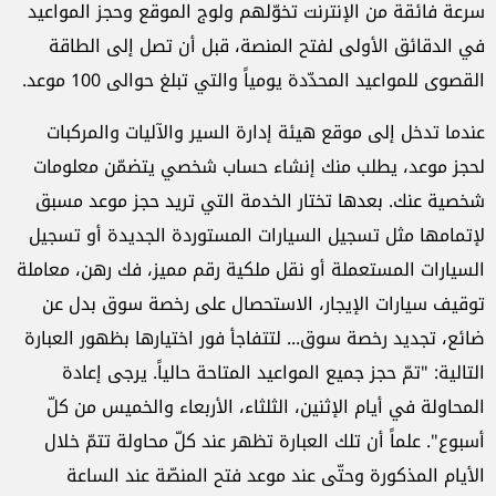
سرعة فائقة من الإنترنت تخوّلهم ولوج الموقع وحجز المواعيد
في الدقائق الأولى لفتح المنصة، قبل أن تصل إلى الطاقة
القصوى للمواعيد المحدّدة يومياً والتي تبلغ حوالى 100 موعد.
عندما تدخل إلى موقع هيئة إدارة السير والآليات والمركبات
لحجز موعد، يطلب منك إنشاء حساب شخصي يتضمّن معلومات
شخصية عنك. بعدها تختار الخدمة التي تريد حجز موعد مسبق
لإتمامها مثل تسجيل السيارات المستوردة الجديدة أو تسجيل
السيارات المستعملة أو نقل ملكية رقم مميز، فك رهن، معاملة
توقيف سيارات الإيجار، الاستحصال على رخصة سوق بدل عن
ضائع، تجديد رخصة سوق... لتتفاجأ فور اختيارها بظهور العبارة
التالية: "تمّ حجز جميع المواعيد المتاحة حالياً. يرجى إعادة
المحاولة في أيام الإثنين، الثلثاء، الأربعاء والخميس من كلّ
أسبوع". علماً أن تلك العبارة تظهر عند كلّ محاولة تتمّ خلال
الأيام المذكورة وحتّى عند موعد فتح المنصّة عند الساعة