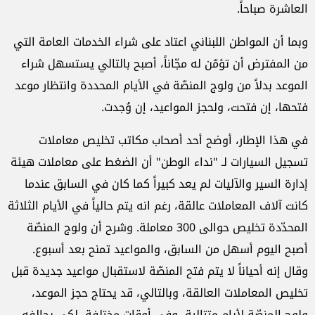
العاشرة صباحاً.
وبما أن المواطن اللبناني اعتاد على شراء الخدمات العامة التي
من المفترض أن تؤمّن له مجّاناً، أصبح بالتالي يستسهل شراء
الموعد بدلاً من ولوج المنصّة في الأيام المحددة وانتظار موعد
فتحها، إن فتحت، ولحجز المواعيد، إن وُجدت.
في هذا الإطار، أوضح أحد أصحاب مكاتب تخليص معاملات
تسجيل السيارات لـ "نداء الوطن" أن الضغط على معاملات هيئة
إدارة السير والآليات لم يعد كبيراً كما كان في السابق عندما
كانت آلاف المعاملات عالقة، رغم انه يتم حالياً في الأيام الثلاثة
المحدّدة تخليص حوالى 300 معاملة. وشرح أن ولوج المنصّة
أصبح اليوم أسهل من السابق، والمواعيد تمنح بعد أسبوع.
وقال إنه أحياناً لا يتم فتح المنصّة لاستقبال مواعيد جديدة قبل
تخليص المعاملات العالقة، وبالتالي، قد يحتاج حجز الموعد،
ولوج المنصّة لأيام متتالية، وفي أوقات مختلفة، لكي يحالفه