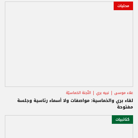
محليات
علاء موسى
نبيه بري
اللّجنة الخماسيّة
لقاء بري والخماسية: مواصفات ولا أسماء رئاسية وجلسة
مفتوحة
كتائبيات