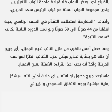
بالضياع لدى بعض النواب فلا قيادة واحدة لنواب التغييّريين
ولدى مجموعة النواب السنة مع غياب الرئيس سعد الحريري.
وأضاف: "المعارضة استطاعت التقدّم في الملف الرئاسي بحيث
انتقلنا من 44 صوتًا الى 59 صوتًا ولو تمت الدورة الثانية لكانت
حُسمت النتيجة".
وعما حصل أمس بالقرب من منزل النائب نديم الجميّل، رأى جريج
أن ذلك هو بمثابة تحذير مبطّن لحزب الكتائب، نظرًا لمواقفه
الجريئة وأكدّ أنه يجب اخذ القراءة الأمنيّة بعين الاعتبار.
واستبعد جريج حصول او افتعال اي حادث أمني لأنه سيشكل
رماية مباشرة بوجه الاتفاق السعودي والإيراني.