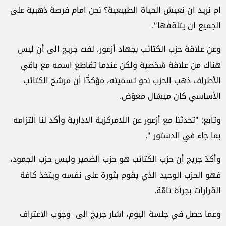
ام نريد ان نعيش الحياة الطبيعية؟ نحن امام فرصة ذهبية على
الجميع ان يتلقفها".
وعن علاقة حزب الكتائب بجهاد أزعور، لفت جريج الى أن ليس
هناك من علاقة شخصية ولكن عندما تقاطع اسمه مع باقي
الأطراف ذهب الحزب نحو تسميته، مؤكدًّا أن مرشح الكتائب
الأساسي كان ميشال معوَض.
وتابع: "تحدثنا مع أزعور عن اللامركزية الادارية وأكد لنا التزامه
بما جاء في الدستور ".
وأكدّ جريج أن حزب الكتائب هو حزب الضمير وليس حزب الجمود،
فهو الحزب الوحيد الذي يقوم بثورة على نفسه ويتخذ كافة
القرارات بجرأة تامّة.
وعما حصل في جلسة اليوم، اشار جريج الى وجوب الاعتراف