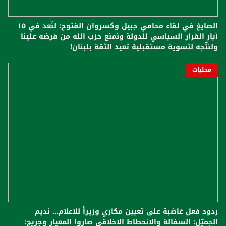
الصايغ في لقاء محامي جبيل وكسروان الفتوح: لنُعد في ١٥
أيار القرار السياسي للدولة ونمنع حزب الله من فرضه علينا
ولنتّجه لتسوية مستقبلية تعيد الثقة بلبنان!
محليات
ردود فعل غاضبة على تعيين مكاري وزيراً للاعلام... نديم
الجميّل: السفالة والانحطاط الاخلاقي صاروا المعيار وجريج: