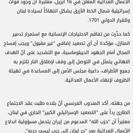
الأعمال العدائية المعلن في 16 أبريل، معتبرة أن وجود قوات
إسرائيلية شمال الخط الأزرق يشكل انتهاكاً لسيادة لبنان
وللقرار الدولي 1701.
كما حذّرت من تفاقم الاحتياجات الإنسانية مع استمرار تدمير
المنازل، مؤكدة أن أي تصعيد إضافي "غير مقبول" ويجب إفساح
المجال أمام الجهود الديبلوماسية، مع التشديد على أنّ الهدف
النهائي يتمثل في التوصل إلى وقف لإطلاق النار تلتزم به
جميع الأطراف، داعية مجلس الأمن إلى المساعدة في تهيئة
الظروف لإنهاء الأعمال العدائية.
من جهته، أكد المندوب الفرنسي أنّ بلاده طلبت عقد الاجتماع
الطارئ رداً على "التصعيد الإسرائيلي الكبير" الجاري في لبنان،
معتبراً أن "حزب الله" المدعوم من إيران يتحمل مسؤولية اندلاع
الأعمال العدائية بعد "جر لبنان إلى حرب ليست حربه".