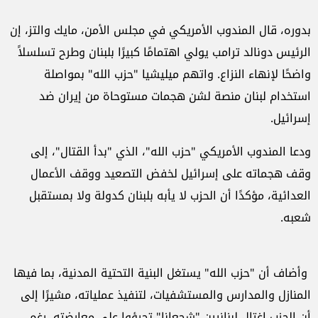
بدوره، قال المندوب الأمريكي في مجلس الأمن، مايك والتز، إن
الرئيس دونالد ترامب يولي اهتمامًا كبيرًا بلبنان وطرح تسلسلاً
واضحًا لإنهاء النزاع. واتهم ميليشيا "حزب الله" بمواصلة
استخدام لبنان منصة لشن هجمات مستوحاة من إيران ضد
إسرائيل.
ودعا المندوب الأمريكي "حزب الله"، الذي "بدأ القتال"، إلى
وقف هجماته على إسرائيل لخفض التصعيد ووقف الأعمال
العدائية، مؤكدًا أن الحزب لا يأبه بلبنان كدولة ولا بمستقبل
شعبه.
وأضاف أن "حزب الله" يستغل البنية التحتية المدنية، بما فيها
المنازل والمدارس والمستشفيات، لتنفيذ عملياته، مشيرًا إلى
أن الحزب اغتال لبنانيين "شجعانا" تجرؤوا على معارضته، رغم