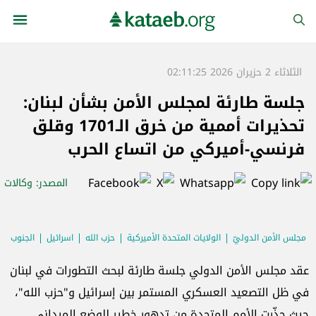
الثلاثاء 2 حزيران 2026 02:11:25
جلسة طارئة لمجلس الأمن بشأن لبنان:
تحذيرات أممية من خرق الـ1701 وقلق
فرنسي-أميركي من اتساع الحرب
المصدر
: وكالات
مجلس الأمن الدوليّ
الولايات المتحدة الأميركية
حزب الله
اسرائيل
الجنوب
اليونيفيل
القرار 1701
عقد مجلس الأمن الدولي جلسة طارئة لبحث التطورات في لبنان
في ظل التصعيد العسكري المستمر بين إسرائيل و"حزب الله"،
حيث حذّرت الأمم المتحدة من تدهور خطير للوضع الميداني