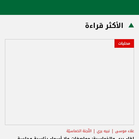
الأكثر قراءة
محليات
علاء موسى
نبيه بري
اللّجنة الخماسيّة
لقاء بري والخماسية: مواصفات ولا أسماء رئاسية وجلسة