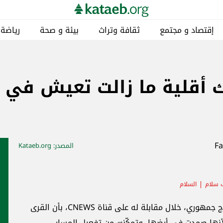
 و صحة
رياضة
مناطق
خاص
كتائبيات
ش في ثقافة الموت بينما
صدر
: Kataeb.org
أخبار ذات صلة
كتائبيات
 المكتب السياسي في حزب الكتائب جورج جمهوري، خلال مقابلة له على قناة CNEWS، بأن القرى
ار