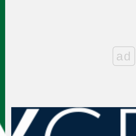
زيارة لرئيس إقليم بعبدا جورج جمهوري
لمعمل Solicar للكرتون في وادي شحرور
كتائبيات
إقليم بعبدا الكتائبي يُكرّم خمسينيي قسم
العبادية الرفيقين جودة أبو جودة وحنا بو كرم