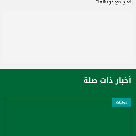
العاج مع ذويهما".
أخبار ذات صلة
دوليّات