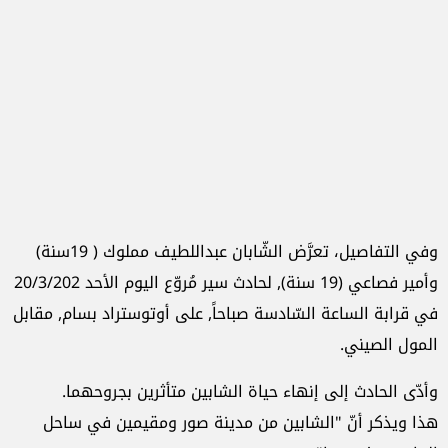
وفي التفاصيل، تعرَّض الشّابان عبداللطيف مملوك ( 19سنة)
وأمير فصاعي (19 سنة), لحادث سير مُروّع اليوم الأحد 20/3/202
في قرابة الساعة السّادسة صباحاً, على أوتوستراد بسام, مقابل
المول الصيني.
وأدّى الحادث إلى إنهاء حياة الشابين متأثرين بجروحهما.
هذا ويذكر أنّ "الشابين من مدينة صور ومقيمين في ساحل