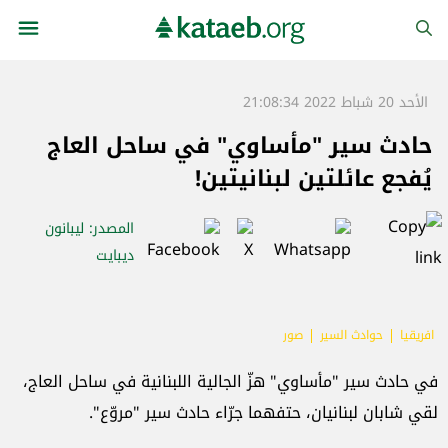
الأحد 20 شباط 2022 21:08:34
حادث سير "مأساوي" في ساحل العاج
يُفجع عائلتين لبنانيتين!
المصدر
: ليبانون
ديبايت
افريقيا
حوادث السير
صور
في حادث سير "مأساوي" هزّ الجالية اللبنانية في ساحل العاج،
لقي شابان لبنانيان، حتفهما جرّاء حادث سير "مروّع".