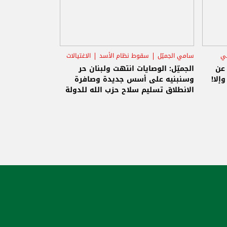
ني
سامي الجميّل
سقوط نظام الأسد
الاغتيالات
 عن
الجميّل: الوصايات انتهت ولبنان حر
إلا!
وسنبنيه على أسس جديدة وصافرة
الانطلاق تسليم سلاح حزب الله للدولة