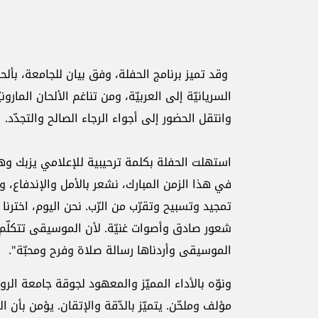
وقد تميز برنامج الحفلة، وفق بيان للجامعة، بألحا
السريانيّة إلى العربيّة، ومن تناغم الألحان الماروني
وانتقل الحضور إلى أجواء الرجاء الصالح والتجدّد.
استهلت الحفلة بكلمة ترحيبية للإعلامي يزبك وهب
في هذا الزمن المبارك، نشعر بالأمل والإندفاع، وح
تمجيد وتسبيح وتقرّب من الرّب. نحن اليوم، اخترن
شعور صادق وأصوات غنيّة. لأن الموسيقى تتكلّم ك
الموسيقى وأردناها رسالة صلاة وفرح ومحبّة".
ونوّه بالأداء المميّز والمعهود لجوقة جامعة ال
مؤلف وملحّن. يتميّز بالدّقة والإتقان. يؤمن بأن