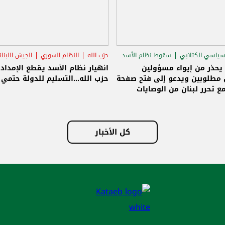
سياسي الكتائبي
سقوط نظام الأسد
حزب الله
النظام السوري
الجيش اللبنا
قاق الرئاسي
 يحذر من إيواء مسؤولين
انهيار نظام الأسد يقطع الإمداد
مطلوبين ويدعو إلى فتح صفحة
حزب الله...التسليم للدولة حتمي و
ع تحرر لبنان من الوصايات
لات
كل الأخبار