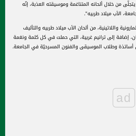
ّى من خلال ألحانه المتناغمة وموسيقته العذبة، إنّه
معة، الأب ميلاد طربيه".
رونية واللاتينية، من ألحان الأب ميلاد طربيه والتأليف
ن، إضافة إلى ترانيم غربية، التي حملت في كل كلمة ونغمة
ن أساتذة وطلاب الموسيقى والفنون المسرحيّة في الجامعة.
ad