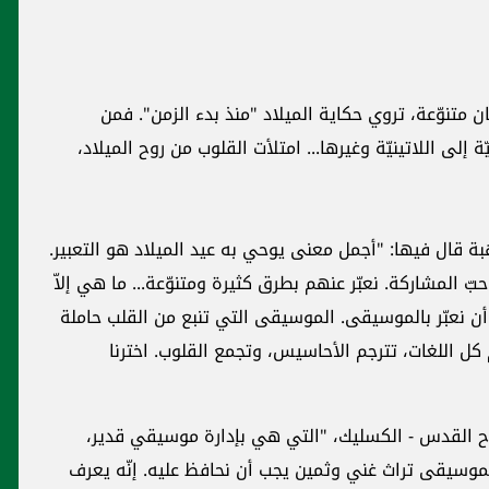
ن متنوّعة، تروي حكاية الميلاد "منذ بدء الزمن". فمن
ّة إلى اللاتينيّة وغيرها... امتلأت القلوب من روح الميلاد،
ة قال فيها: "أجمل معنى يوحي به عيد الميلاد هو التعبير.
بّ المشاركة. نعبّر عنهم بطرق كثيرة ومتنوّعة... ما هي إلاّ
ا أن نعبّر بالموسيقى. الموسيقى التي تنبع من القلب حاملة
ل اللغات، تترجم الأحاسيس، وتجمع القلوب. اخترنا
روح القدس - الكسليك، "التي هي بإدارة موسيقي قدير،
 الموسيقى تراث غني وثمين يجب أن نحافظ عليه. إنّه يعرف