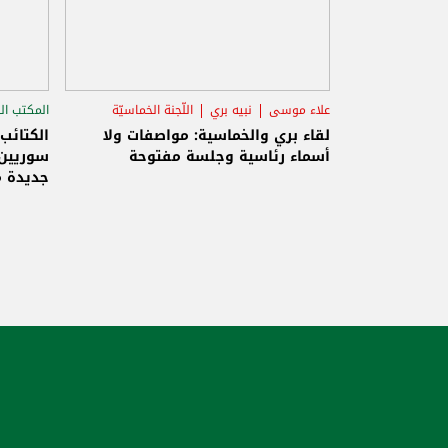
علاء موسى
نبيه بري
اللّجنة الخماسيّة
المكتب ال
الاستح
لقاء بري والخماسية: مواصفات ولا
الكتائب
أسماء رئاسية وجلسة مفتوحة
سوريين 
جديدة م
والاحتلا