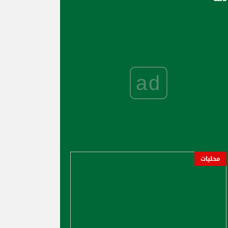
ad
محليات