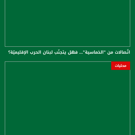
اتّصالات من "الخماسية"... فهل يتجنّب لبنان الحرب الإقليميّة؟
محليات