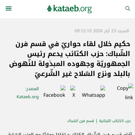
السبت 23 أيار 2026 09:12:10
حكيم خلال لقاء حواريّ في قسم فرن
الشّباك: حزب الكتائب يدعم رئيس
الجمهوريّة وجهوده المبذولة للنّهوض
بالبلد ونزع السّلاح غير الشّرعيّ
المصدر
:
Kataeb.org
حزب الكتائب اللبنانية
قسم فرن الشباك
أقام قسم فرن الشّباك الكتائبيّ لقاءًا حواريَّا مع الوزير السّابق