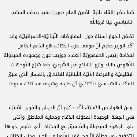
كما حضر اللقاء نائبة الأمين العام دورين صليبا وعضو المكتب
السّياسي لينا فرجاللّه.
تضمّن الحوار أسئلة حول المفاوضات اللّبنانيّة-الاسرائيليّة وقد
أكّد الوزير حكيم أنّ موقف حزب الكتائب هو الدّعم الكامل
لفخامة رئيس الجمهوريّة العماد جوزيف عون وجهوده المبذولة
للنّهوض بالبلد ونزع السّلاح غير الشّرعيّ، كما شَرَحَ التّوجهات
الإقليميّة والفرصة الآنيّة اللّبنانيّة للالتحاق بالمسار الّذي سبق
للمكتب السّياسيّ الكتائبيّ أن طرحه وشرحه منذ ثلاث سنوات.
وعن الهواجس الأمنيّة، أكّد حكيم أنّ الجيش والقوى الأمنيّة
هي الجهة الوحيدة المخوّلة الدّفاع وحماية المناطق وأثنى
على الجهود المبذولة والتّنسيق مع البلديّات الّتي تقوم بدورها
للتخفيف من وطأة النّزوح. فقد تعلّمنا من الحرب وحزب الكتائب