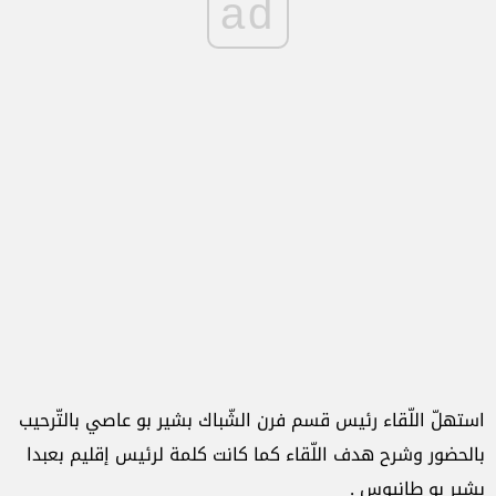
ad
استهلّ اللّقاء رئيس قسم فرن الشّباك بشير بو عاصي بالتّرحيب
بالحضور وشرح هدف اللّقاء كما كانت كلمة لرئيس إقليم بعبدا
بشير بو طانيوس .