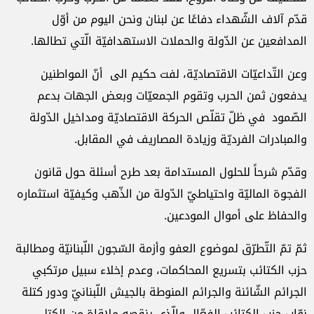
قدّم آلاف الشّهداء دفاعًا عن لبنان ونحن اليوم من أوّل
المدافعين عن الدّولة والحملات الاستهدافيّة الّتي تطالها.
وعن التّداعيّات الاقتصاديّة، لفت حكيم الى أنّ المواطنين
يدفعون ثمن الحرب وتقوم الجمعيّات وبعض الجهات بدعم
الصّمود في ظلّ تقلّص الحركة الاقتصاديّة ومداخيل الدّولة
والمبادرات الفرديّة وزيادة المصاريف في المقابل.
وقدّم شرحاً للحلول المستدامة بعد طرح أسئلة حول قانون
الفجوة الماليّة واحتياطيّ الدّولة من الذّهب وكيفيّة استثماره
والحفاظ على أموال المودعين.
ثمّ تمّ التّطرّق لموضوع العفو وأزمة السّجون اللّبنانيّة ومطالبة
حزب الكتائب بتسريع المحاكمات، وعدم إخلاء سبيل مرتكبي
الجرائم الشّائنة والجرائم المنوطة بالجيش اللّبنانيّ ودور كتلة
نوّاب حزب الكتائب الفعّال والّذي ينقصه ملاقاة من الكتل