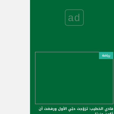
ad
رياضة
فادي الخطيب: تزوّجت حبّي الأول ورفضت أن