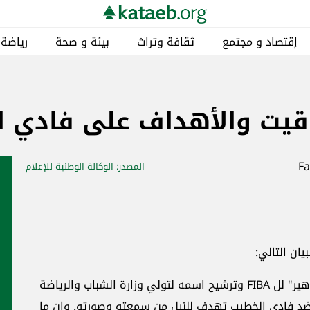
إقتصاد و مجتمع
ثقافة وتراث
بيئة و صحة
رياضة
قيت والأهداف على فادي ا
المصدر
: الوكالة الوطنية للإعلام
ان التالي:
"في وقت برز اسمه عالمياً من خلال "قاعة المشاهير" لل FIBA وترشيح اسمه لتولي وزارة الشباب والرياضة
ة ضد فادي الخطيب تهدف للنيل من سمعته وصورته. وان ما