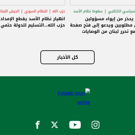
سياسي الكتائبي
سقوط نظام الأسد
حزب الله
النظام السوري
الجيش اللبنا
قاق الرئاسي
 يحذر من إيواء مسؤولين
انهيار نظام الأسد يقطع الإمداد
مطلوبين ويدعو إلى فتح صفحة
حزب الله...التسليم للدولة حتمي و
ع تحرر لبنان من الوصايات
لات
كل الأخبار