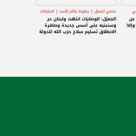
ني
سامي الجميّل
سقوط نظام الأسد
الاغتيالات
 عن
الجميّل: الوصايات انتهت ولبنان حر
إلا!
وسنبنيه على أسس جديدة وصافرة
الانطلاق تسليم سلاح حزب الله للدولة