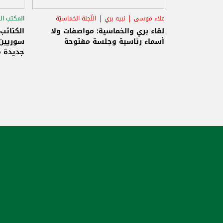
علاء موسى
نبيه بري
اللّجنة الخماسيّة
المكتب ال
الاستح
لقاء بري والخماسية: مواصفات ولا
الكتائب
أسماء رئاسية وجلسة مفتوحة
سوريين 
جديدة م
والاحتلا