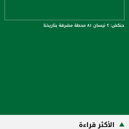
حنكش: ٢ نيسان ٨١ محطة مشرقة بتاريخنا
الأكثر قراءة