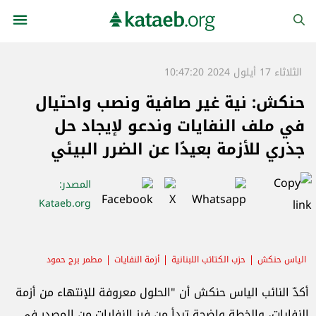
الثلاثاء 17 أيلول 2024 10:47:20
حنكش: نية غير صافية ونصب واحتيال
في ملف النفايات وندعو لإيجاد حل
جذري للأزمة بعيدًا عن الضرر البيئي
المصدر
:
Kataeb.org
الياس حنكش
حزب الكتائب اللبنانية
أزمة النفايات
مطمر برج حمود
وزارة البيئة
المتن
أكدّ النائب الياس حنكش أن "الحلول معروفة للإنتهاء من أزمة
النفايات، والخطة واضحة تبدأ من فرز النفايات من المصدر في