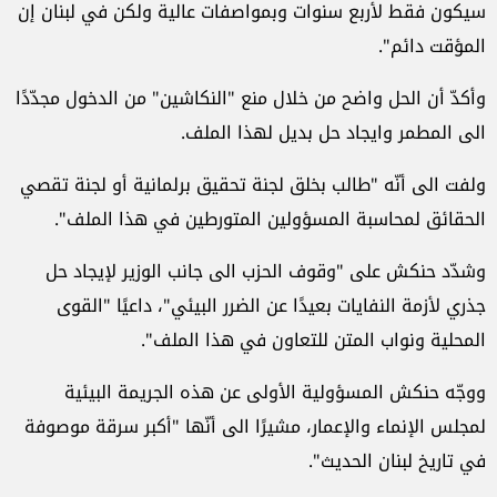
سيكون فقط لأربع سنوات وبمواصفات عالية ولكن في لبنان إن
المؤقت دائم".
وأكدّ أن الحل واضح من خلال منع "النكاشين" من الدخول مجدّدًا
الى المطمر وايجاد حل بديل لهذا الملف.
ولفت الى أنّه "طالب بخلق لجنة تحقيق برلمانية أو لجنة تقصي
الحقائق لمحاسبة المسؤولين المتورطين في هذا الملف".
وشدّد حنكش على "وقوف الحزب الى جانب الوزير لإيجاد حل
جذري لأزمة النفايات بعيدًا عن الضرر البيئي"، داعيًا "القوى
المحلية ونواب المتن للتعاون في هذا الملف".
ووجّه حنكش المسؤولية الأولى عن هذه الجريمة البيئية
لمجلس الإنماء والإعمار، مشيرًا الى أنّها "أكبر سرقة موصوفة
في تاريخ لبنان الحديث".