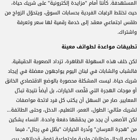
المستهدفة. كأننا أمام "مزايدة إلكترونية" على شريك حياة،
حيث تختلط الرغبات الفردية بحسابات السوق، ويتحوّل الزواج من
طقس اجتماعي معقد إلى خدمة رقمية لها سعر وتعرفة
واشتراك
.
تطبيقات مواعدة لطوائف معينة
لكن خلف هذه السهولة الظاهرة، تزداد الصعوبة الحقيقية.
فالشباب والشابات في لبنان اليوم يواجهون معضلة في إيجاد
شريك حياة. ليست المشكلة محصورة بالوضع الاقتصادي الخانق
أو موجات الهجرة التي قلّصت الخيارات، بل أيضاً نتيجة تبدّل
المعايير. صار من السهل أن يكتب كل فرد لائحة مواصفات
لشريك مثالي: الطول، العمر، التعليم، الدخل، وحتى الطائفة…
لكن الأصعب أن يجد من يحققها دفعة واحدة. النساء يشكين
من "هجرة العرسان" ونُدرة الخيارات "بطّل في رجال"، فيما
يواجه الرجال متطلبات مادية واجتماعية تفوق قدراتهم: بيت