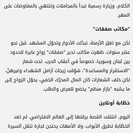
الكلام، وزيارة رسمية تبدأ بالمجاملات وتنتهي بالمفاوضات على
المهر
.
"
مكاتب صفقات
"
لكن مع تغيّر الأزمنة، تبدّلت الأدوار وتحوّل المشهد. قبل نحو
عشر سنوات، ظهرت مكاتب تدير "صفقات" زواج عابرة للحدود
بين لبنان وسوريا، خصوصاً في أعقاب الحرب. تحت شعار
"الاستقرار والمساعدة"، سُوِّقت زيجات أرامل الشهداء وغيرهنّ،
لكن خلف الشعارات كان المال المحرّك الخفي، يحوّل الزواج إلى
ما يشبه "بازار منظم" يخضع للعرض والطلب
.
خطّابة أونلاين
اليوم، انتقلت القصة برمّتها إلى العالم الافتراضي. لم تعد
الخطّابة تطرق الأبواب، ولا الأمهات يحتجن لجارة تنقل السيرة