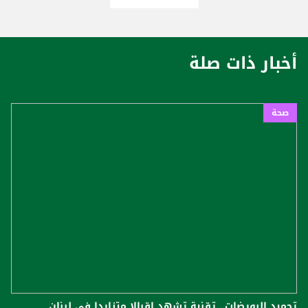
أخبار ذات صلة
صحة
تجميد البويضات.. تقنية تشهد إقبالا متزايدا في لبنان