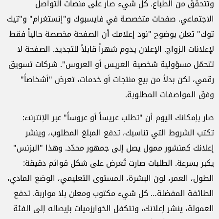
وتتحقق من الطباع. كل شيء صار على منصات التواصل
الاجتماعي. صفحات متخصصة في فايسبوك و"إنستغرام" و"تيك
توك" تعلن بوضوح "نود إعلامك أن الصفحة مخصصة حالياً فقط
لإعلانات الزواج. الإعلان يدوم شهراً قابلاً للتجديد. الصفحة لا
تتحمّل مسؤولية شخصية العريس أو العروس".
شركات تسويق
رقمي، لكن بدلاً من بيع منتجات أو خدمات، تعرض "أشخاصاً"
وفق المواصفات المطلوبة
.
صار بإمكانك اليوم أن "تطلب عريساً أو عروساً" عبر الإنترنت:
تكتب الشروط التي تناسبك، تدفع المبلغ المطلوب، وينشر
إعلانك كمنشور ممول يصل إلى جمهور محدّد. وهذا "البزنس"
يكبر بسرعة. الطلبات صارت تُعرض على شكل قوائم دقيقة:
الطول، العمر، لون البشرة، المستوى التعليمي، الوضع المادي،
الطائفة المفضلة… كل شيء مكتوب ومعلن بلا مواربة. تدفع
العمولة، ينشر إعلانك، وتتكفل الخوارزميات بإيصاله إلى الفئة