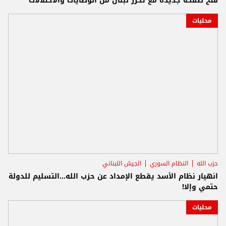
فتح صفحة جديدة مع تحرر لبنان من الوصايات والاحتلالات
محليات
حزب الله
النظام السوري
الجيش اللبناني
انهيار نظام الأسد يقطع الإمداد عن حزب الله...التسليم للدولة
حتمي وإلا!
محليات