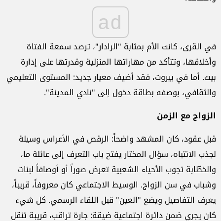
ad
في القرى، كانت الأم بمثابة "الرادار"، ترصد سمعة الفتاة
وأخلاقها، وتتأكد من مهاراتها المنزلية وقدرتها على إدارة
بيت. أما في بيروت، فقد أضيف معيار جديد: المستوى التعليمي
والثقافي، بوصفه بطاقة دخول إلى "نادي المدينة".
الزواج مع الزمن
قبل عقود، كان المشهد واضحاً: الرقص في الأعراس وسيلة
لجذب الانتباه، سؤال المختار يفتح باب التعرف إلى عائلة ما،
والخطّابة تجوب الأحياء الشعبية تعرض صوراً أو أوصافاً لبنات
وشباب في سن الزواج. الوسيط الاجتماعي كان معروفاً، قريباً،
يعرف التفاصيل ويضع "العين" قبل اللقاء الرسمي. كل شيء
كان يجري ضمن دائرة اجتماعية ضيقة: جارة تراقب، قريبة تنقل