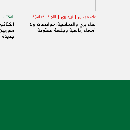
علاء موسى
نبيه بري
اللّجنة الخماسيّة
المكتب ال
الاستح
لقاء بري والخماسية: مواصفات ولا
الكتائب
أسماء رئاسية وجلسة مفتوحة
سوريين 
جديدة م
والاحتلا