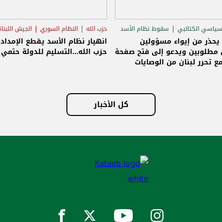
سياسي الكتائبي
سقوط نظام الأسد
حزب الله
النظام السوري
الجيش اللبنا
قاق الرئاسي
 يحذر من إيواء مسؤولين
انهيار نظام الأسد يقطع الإمداد
مطلوبين ويدعو إلى فتح صفحة
حزب الله...التسليم للدولة حتمي و
ع تحرر لبنان من الوصايات
لات
كل الأخبار