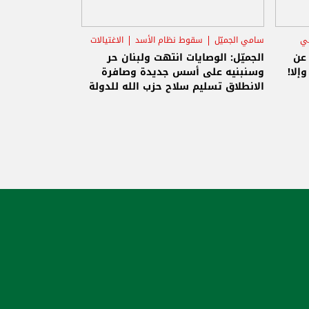
ني
سامي الجميّل
سقوط نظام الأسد
الاغتيالات
 عن
الجميّل: الوصايات انتهت ولبنان حر
إلا!
وسنبنيه على أسس جديدة وصافرة
الانطلاق تسليم سلاح حزب الله للدولة