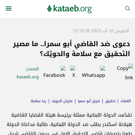
الخميس 10 آب 2023 12:15:38
دعوى ضد القاضي أبو سمرا.. ما مصير
التحقيق مع سلامة والحويّك؟
المصدر
:
Kataeb.org
القضاء
تحقيق
شربل أبو سمرا
ماريان الحويك
رجا سلامة
الدولة اللبنانية
تقدّمت الدولة اللبنانية ممثلة برئيسة هيئة القضايا القاضية
هيلانة اسكندر بطلب ضد الدولة اللبنانية، طالبة مداعاة الدولة
طعنا بتصرفات قاضي التحقيق الاول في بيروت القاضي شربل