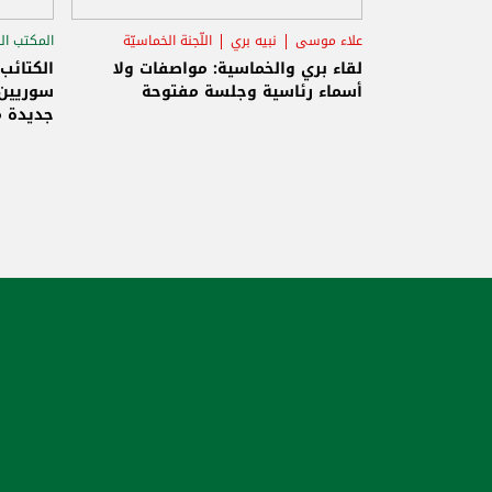
علاء موسى
نبيه بري
اللّجنة الخماسيّة
المكتب ال
الاستح
لقاء بري والخماسية: مواصفات ولا
الكتائب
أسماء رئاسية وجلسة مفتوحة
سوريين 
جديدة م
والاحتلا