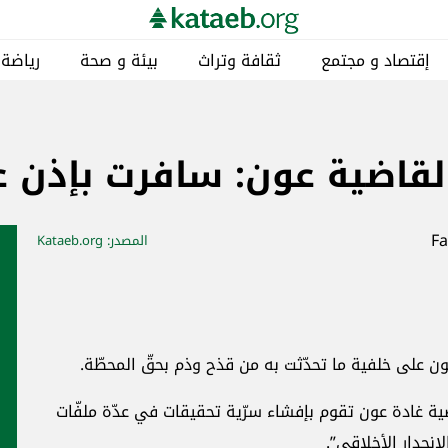
إقتصاد و مجتمع
ثقافة وتراث
بيئة و صحة
رياضة
ية عون: سافرت بإذن عبر atsapp
المصدر
: Kataeb.org
ل المحامي مارك حبقة للـmtv: “القاضية غادة عون تقوم بإفشاء سرّية تحقيقات في عدّة ملفّات
إنحدار الأخلاقي”.