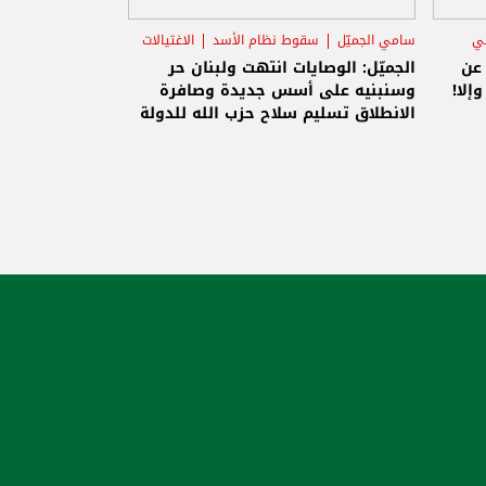
ني
سامي الجميّل
سقوط نظام الأسد
الاغتيالات
 عن
الجميّل: الوصايات انتهت ولبنان حر
إلا!
وسنبنيه على أسس جديدة وصافرة
الانطلاق تسليم سلاح حزب الله للدولة