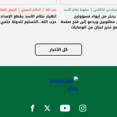
سياسي الكتائبي
سقوط نظام الأسد
حزب الله
النظام السوري
الجيش اللبنا
قاق الرئاسي
 يحذر من إيواء مسؤولين
انهيار نظام الأسد يقطع الإمداد
مطلوبين ويدعو إلى فتح صفحة
حزب الله...التسليم للدولة حتمي و
ع تحرر لبنان من الوصايات
لات
كل الأخبار