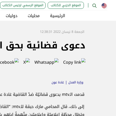
الموقع الحزبي للكتائب
الموقع الرسمي لرئيس الكتائب
الرئيسية
محليات
دوليات
الجمعة 8 نيسان 2022 12:38:31
دعوى قضائية بحق القاض
وزارة العدل
غادة عون
قدمت الـmtv بدعوى قضائيّة ضدّ القاضية غادة عون على خلفية ما تحدّثت به من قذح وذم بحقّ المحطّة.
إلى ذلك، قا
وتطال محطّة إعلاميّة وإعلاميّين متّهمةً إياهم بال