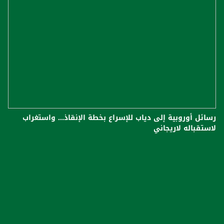
رسائل أوروبية إلى دياب للإسراع بخطة الإنقاذ... واستغراب
لاستقباله لاريجاني