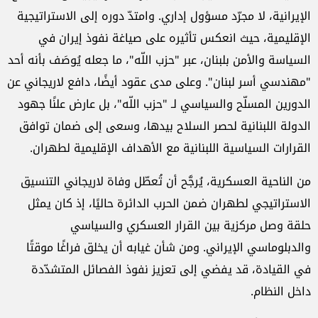
الإيرانية، لا مجرّد مسؤول إداري. وامتدّ دوره إلى الاستراتيجية
الإقليمية، حيث انعكس تأثيره على صياغة نفوذ إيران في
السياسة والأمن بلبنان، عبر "حزب اللّه"، ما جعله يُوصَف بأنه أحد
"مهندسي أسر لبنان". وعلى مدى عقود أيضًا، دافع لاريجاني عن
الدورين المسلّح والسياسي لـ "حزب اللّه"، بل عارض علنًا جهود
الدولة اللبنانية لحصر السلاح بيدها، وسعى إلى ضمان توافق
القرارات السياسية اللبنانية مع الأهداف الإقليمية لطهران.
من الناحية العسكرية، يُرجَّح أن تُعطّل وفاة لاريجاني التنسيق
الاستراتيجي لطهران ضمن الحرب الدائرة حاليًا، إذ كان يمثل
حلقة وصل مركزية بين القرار العسكري والسياسي
والدبلوماسي الإيراني. ومن شأن غيابه أن يخلق فراغًا موقتًا
في القيادة، قد يفضي إلى تعزيز نفوذ الفصائل المتشدّدة
داخل النظام.