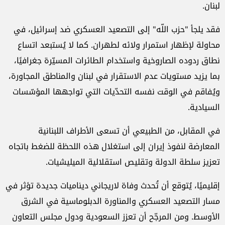
لبنان.
فقد يلجأ "حزب اللّه" إلى التصعيد العسكري ضد إسرائيل، في
محاولة لإظهار استمرار ولائه لطهران. كما لا يُستبعد اتساع
نطاق ردوده الصاروخية واستخدام الطائرات المسيّرة جغرافيًا،
بما يزيد مستويات عدم الاستقرار في لبنان والمناطق المجاورة،
ويُفاقم في الوقت نفسه التحدّيات التي تواجهها المؤسّسات
السيادية.
في المقابل، من الطبيعي أن تسعى الأطراف اللبنانية
المعارضة لنفوذ إيران إلى استغلال هذه اللحظة للضغط باتجاه
تعزيز سلطة الدولة وتقليص استقلالية الميليشيات.
إقليميًا، يُتوقع أن تُحدث وفاة لاريجاني ديناميات جديدة تؤثر في
مسار التصعيد العسكري والمناورة الدبلوماسية في الشرق
الأوسط. ومن المرجّح أن تعزز السعودية ودول مجلس التعاون