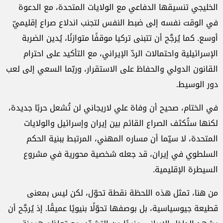
الخليجي تنسيقها الدفاعي مع الولايات المتحدة، مع الدعوة
في الوقت نفسه إلى ضبط النفس لتجنب اندلاع صراع إقليميّ
أوسع. كما يُرجَّح أن تتبنى تركيا موقفًا متوازنًا، يُدين الضربة
الإسرائيلية واحتمالات الردّ الإيراني، مع التأكيد على احترام
القانون الدولي والحفاظ على الاستقرار، وربّما السعي إلى لعب
دور الوسيط.
في الختام، صحيح أن وفاة علي لاريجاني لن تُشعل حربًا جديدة،
لكنها ستُكثف الصراع القائم بين إيران وإسرائيل والولايات
المتحدة، لا سيّما أن مساره المهني، المرتبط ببنية الحكم
السلطوي في إيران، قد جعله شخصية محورية في مشروع
السيطرة الإقليمية.
من هنا، تمثل هذه اللحظة نقطة تحوّل، لكن ليس بمعنى
قطيعة جيوسياسية، بل بوصفها تحوّلًا بنيويًا عميقًا. إذ يُرجَّح أن