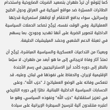
كما يُتوقع أن تردّ طهران بتصعيد الضربات الصاروخية واستخدام
الطائرات المسيّرة ضد مواقع أميركية في العراق ودول الخليج
وإسرائيل، سواء بدافع الانتقام أو لإظهار استمرارية قدرتها
العملياتية. وفي الوقت نفسه، يُرجَّح تصاعد الحملات السياسية
الداخلية لتصوير الضربة على أنها تهديد وجوديّ، بما يسهم
في تعبئة الدعم الشعبي وحشد الميليشيات الحليفة.
وبعيدًا من التداعيات العسكرية والسياسية المباشرة، يُرجَّح أن
تمتدّ آثار وفاة لاريجاني إلى ما هو أبعد من طهران، لا سيّما
بالنظر إلى دوره كأحد أبرز الاستراتيجيين في رسم الأجندة
الإقليمية لإيران، والحفاظ على نفوذها في لبنان. وعليه، قد
تنعكس وفاته على الوضع العملياتيّ لـ "حزب اللّه"، وعلى
الحسابات السياسية الداخلية اللبنانية. نظرًا إلى دوره التاريخي
في تعزيز استقلالية "حزب اللّه" ونفوذه السياسي، وهو ما
اعتبره منتقدون آلية لترسيخ السيطرة الإيرانية على سيادة