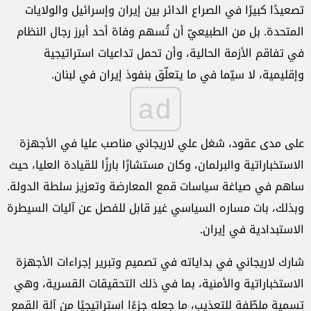
تصعيدًا كبيرًا في الصراع الدائر بين إيران وإسرائيل والولايات
المتحدة. بل من الطبيعيّ أن تُسهم وفاة أحد أبرز رجال النظام
في تفاقم الأزمة الحالية، وأن تحمل تداعيات استراتيجية
وإقليمية، لا سيّما في ما يتعلّق بنفوذ إيران في لبنان.
ad
على مدى عقود، شغل علي لاريجاني مناصب عليا في الأجهزة
الاستخباراتية والبرلمان، وكان مستشارًا بارزًا للقيادة العليا، حيث
ساهم في صياغة سياسات قمع المعارضة وتعزيز سلطة الدولة.
وبذلك، بات مساره السياسي غير قابل للفصل عن آليات السيطرة
الاستبدادية في إيران.
شارك لاريجاني في بداياته في تصميم وتبرير إجراءات الأجهزة
الاستخباراتية والأمنية، بما في ذلك التحقيقات القسرية، وهي
تسمية ملطّفة للتعذيب، ما جعله جزءًا استراتيجيًا من آلة القمع