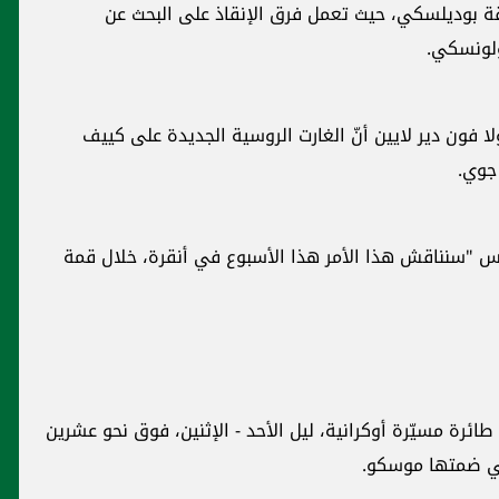
بوديلسكي، حيث تعمل فرق الإنقاذ على البحث عن
لونسكي.
ا فون دير لايين أنّ الغارت الروسية الجديدة على كييف
 جوي.
 "سنناقش هذا الأمر هذا الأسبوع في أنقرة، خلال قمة
أعلنت وزارة الدفاع الروسية في بيان إسقاط 519 طائرة مسيّرة أوكرانية، ليل الأحد - الإثنين، فوق نحو عشرين
تي ضمتها موسكو.