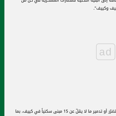
فة إلى البنية التحتية للمطارات العسكرية في كل من
يف وكييف".
ad
من جانبها، أفادت خدمات الطوارئ الأوكرانية عن تضرّر أو تدمير ما لا يقلّ عن 15 مبنى سكنياً في كييف، بما