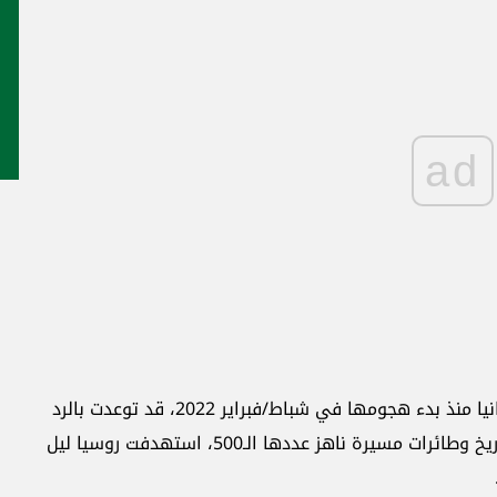
ad
وكانت روسيا التي تشن هجمات يومية على أوكرانيا منذ بدء هجومها في شباط/فبراير 2022، قد توعدت بالرد
على هجمات أوكرانية واسعة النطاق شملت صواريخ وطائرات مسيرة ناهز عددها الـ500، استهدفت روسيا ليل