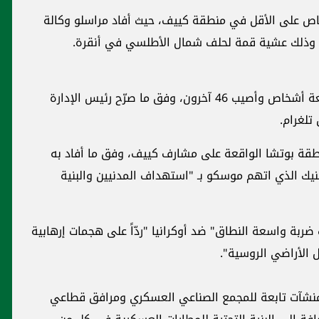
ص على الأقل في منطقة كييف، حيث أفاد مراسلو وكالة
 وذلك عشية قمة لحلف شمال الأطلسي في أنقرة.
ففي العاصمة الأوكرانية، قُتل ما لا يقلّ عن تسعة أشخاص وأصيب 46 آخرون، وفق ما صرّح رئيس الإدارة
تلغرام.
ة بوتشا الواقعة على مشارف كييف، وفق ما أفاد به
نيك الذي اتهم موسكو بـ "استهداف المدنيين والبنية
ضربة واسعة النطاق" ضد أوكرانيا "ردّاً على هجمات إرهابية
ل الأراضي الروسية".
منشآت تابعة للمجمع الصناعي العسكري ومرافق قطاعي