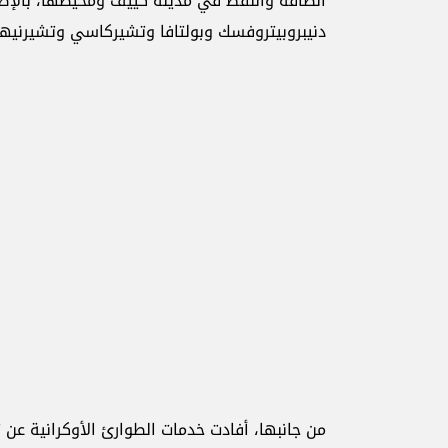
الطاقة والنفط في مدينة كييف ومحيطها، بالإضا
دنيبروبيتروفسك وبولتافا وتشيركاسي وتشيرنيه