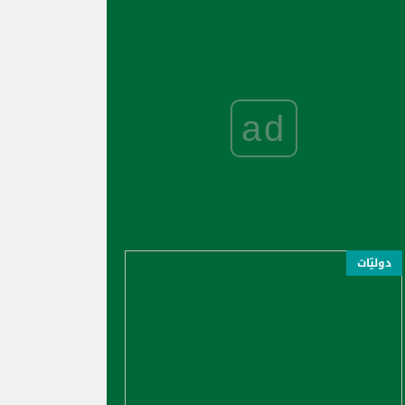
ad
دوليّات