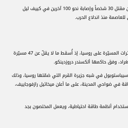
وفي الأسبوع الماضي، أسفرت هجمات روسية عن مقتل 30 شخصاً وإصابة نحو 100 آخرين في كييف ليل
لعاصمة منذ اندلاع الحرب.
من جانبه، واصل الجيش الأوكراني هجماته بالطائرات المسيّرة على روسيا، إذ أُسقط ما لا يقلّ عن 47 مسيّرة
نغراد، وفق حاكمها ألكسندر دروزدينكو.
 سيباستوبول في شبه جزيرة القرم التي ضمّتها روسيا، وذلك
قة في ضواحي المدينة، على ما أعلن ميخائيل رازفوجاييف،
باستخدام أنظمة طاقة احتياطية، ويعمل المختصون بجد