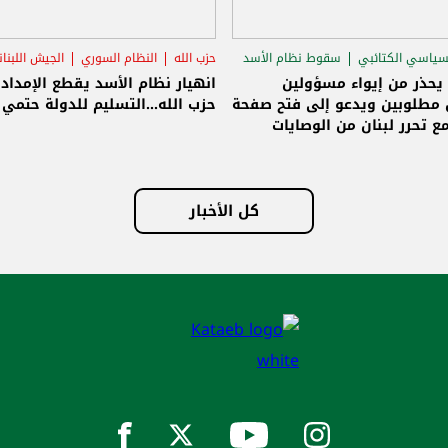
سياسي الكتائبي
سقوط نظام الأسد
حزب الله
النظام السوري
الجيش اللبنا
قاق الرئاسي
 يحذر من إيواء مسؤولين
انهيار نظام الأسد يقطع الإمداد
مطلوبين ويدعو إلى فتح صفحة
حزب الله...التسليم للدولة حتمي و
ع تحرر لبنان من الوصايات
لات
كل الأخبار