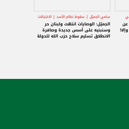
ني
سامي الجميّل
سقوط نظام الأسد
الاغتيالات
 عن
الجميّل: الوصايات انتهت ولبنان حر
إلا!
وسنبنيه على أسس جديدة وصافرة
الانطلاق تسليم سلاح حزب الله للدولة