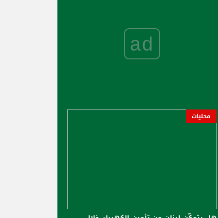
ad
محليات