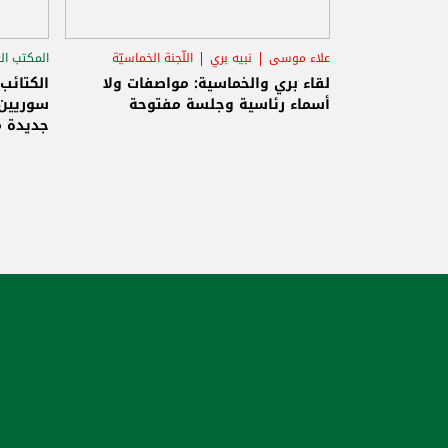
علاء موسى
نبيه بري
اللّجنة الخماسيّة
المكتب ال
الاستح
لقاء بري والخماسية: مواصفات ولا
الكتائب
أسماء رئاسية وجلسة مفتوحة
سوريين 
جديدة م
والاحتلا