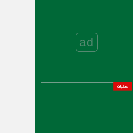
ad
محليات