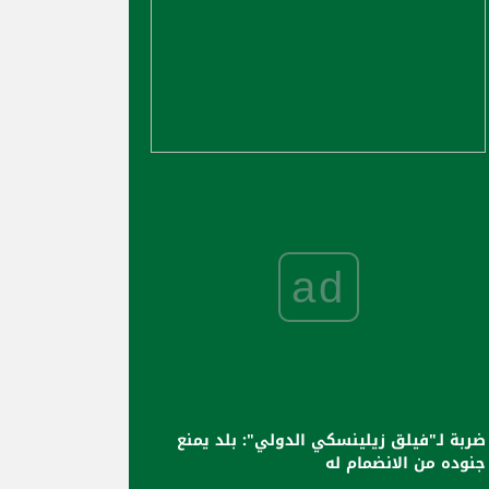
ad
ضربة لـ"فيلق زيلينسكي الدولي": بلد يمنع
جنوده من الانضمام له