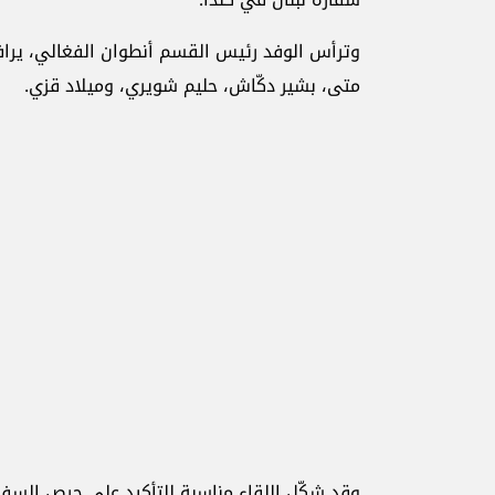
وترأس الوفد رئيس القسم أنطوان الفغالي، يرافق
متى، بشير دكّاش، حليم شويري، وميلاد قزي.
وقد شكّل اللقاء مناسبة للتأكيد على حرص السفا