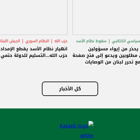
سياسي الكتائبي
سقوط نظام الأسد
حزب الله
النظام السوري
الجيش اللبنا
قاق الرئاسي
 يحذر من إيواء مسؤولين
انهيار نظام الأسد يقطع الإمداد
مطلوبين ويدعو إلى فتح صفحة
حزب الله...التسليم للدولة حتمي و
ع تحرر لبنان من الوصايات
لات
كل الأخبار