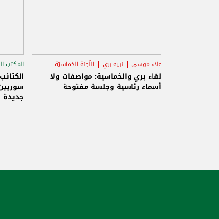
علاء موسى
نبيه بري
اللّجنة الخماسيّة
المكتب ال
الاستح
لقاء بري والخماسية: مواصفات ولا
الكتائب
أسماء رئاسية وجلسة مفتوحة
سوريين 
جديدة م
والاحتلا