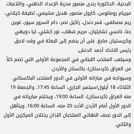
البدنية، الدكتورة رندى منصور مدربة الإعداد الذهني، واللاعبات
ميريام رومانوس، كارول منصور، هديل مشيمي، لطيفة كيلاني،
ريم مصطفى، قمر دندل، راكيل نصر، دام السرور سيور، غوين
حنا، نانسي تشايليان، مريم شهاب، نور كشلي، ليا دويهي
وكريستيان صايغ. على أن ينضم إلى البعثة في وقت لاحق
رئيس الاتحاد أحمد الدنش.
وسيلعب المنتخب اللبناني في المجموعة الأولى التي تضم كلاً
من العراق (كردستان)، باكستان والأردن.
وسيواجه في مباراته الأولى في الدور المنتخب الباكستاني
الثلاثاء 18 أيلول/سبتمبر الجاري، الساعة 17:45، والجمعة 19
منه العراق (كردستان)، الساعة 19:00، ويختتم مبارياته في
الدور الأول أمام الأردن الأحد 20 منه، الساعة 16:00. ويتأهل
إلى الدور نصف النهائي المنتخبان اللذان يحتلان المركزين الأول
والثاني.