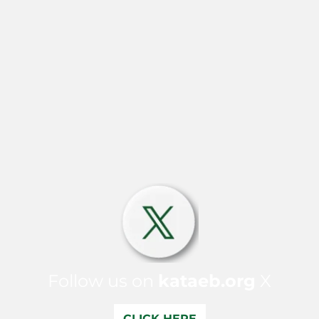
Follow us on
kataeb.org
X
CLICK HERE