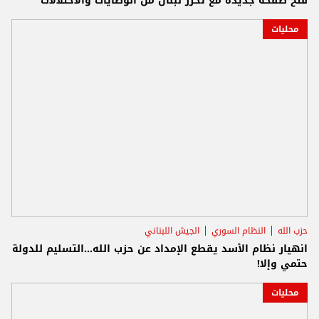
فتح صفحة جديدة مع تحرر لبنان من الوصايات والاحتلالات
محليات
حزب الله
النظام السوري
الجيش اللبناني
انهيار نظام الأسد يقطع الإمداد عن حزب الله...التسليم للدولة
حتمي وإلا!
محليات