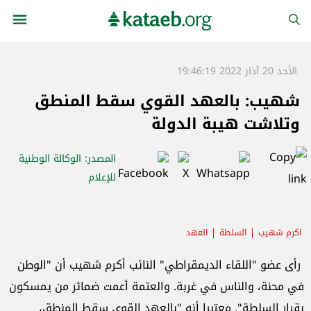
الأحد 20 آذار 2022 19:46:19
شهيب: بالعهد القوي سقط المنطق
وتلاشت هيبة الدولة
المصدر
: الوكالة الوطنية
للإعلام
اكرم شهيب
السلطة
العهد
رأى عضو "اللقاء الديمقراطي" النائب أكرم شهيب أن "الوطن
في محنة، والناس في غربة. والعتمة أعمت ضمائر من يمسكون
بقرار السلطة". معتبرا أنه "بالعهد القوي سقط المنطق،